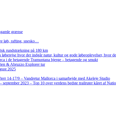
n gamle grænse
re løb, rafting, snesko…
isk rundstrækning på 180 km
løberejse hvor der indgår natur, kultur og gode løbeoplevelser, hvor der
lorca i de betagende Tramuntana bjerge – betagende og smukt
rien & Abruzzo Explorer tur
gust 2025
terr 14-17/9 – Vandretur Mallorca i samarbejde med Akeleje Studio
 september 2023 – Top 10 over verdens bedste trailruter kåret af Nati