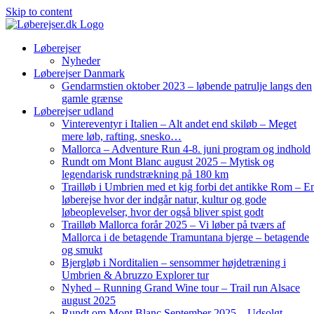
Skip to content
Løberejser
Nyheder
Løberejser Danmark
Gendarmstien oktober 2023 – løbende patrulje langs den
gamle grænse
Løberejser udland
Vintereventyr i Italien – Alt andet end skiløb – Meget
mere løb, rafting, snesko…
Mallorca – Adventure Run 4-8. juni program og indhold
Rundt om Mont Blanc august 2025 – Mytisk og
legendarisk rundstrækning på 180 km
Trailløb i Umbrien med et kig forbi det antikke Rom – E
løberejse hvor der indgår natur, kultur og gode
løbeoplevelser, hvor der også bliver spist godt
Trailløb Mallorca forår 2025 – Vi løber på tværs af
Mallorca i de betagende Tramuntana bjerge – betagende
og smukt
Bjergløb i Norditalien – sensommer højdetræning i
Umbrien & Abruzzo Explorer tur
Nyhed – Running Grand Wine tour – Trail run Alsace
august 2025
Rundt om Mont Blanc September 2025 – Udsolgt