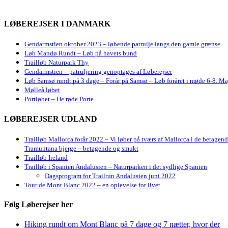
LØBEREJSER I DANMARK
Gendarmstien oktober 2023 – løbende patrulje langs den gamle grænse
Løb Mandø Rundt – Løb på havets bund
Trailløb Naturpark Thy
Gendarmstien – patruljering genoptages af Løberejser
Løb Samsø rundt på 3 dage – Forår på Samsø – Løb foråret i møde 6-8. Ma
Mølleå løbet
Portløbet – De røde Porte
LØBEREJSER UDLAND
Trailløb Mallorca forår 2022 – Vi løber på tværs af Mallorca i de betagen
Tramuntana bjerge – betagende og smukt
Trailløb Ireland
Trailløb i Spanien Andalusien – Naturparken i det sydlige Spanien
Dagsprogram for Trailrun Andalusien juni 2022
Tour de Mont Blanc 2022 – en oplevelse for livet
Følg Løberejser her
Hiking rundt om Mont Blanc på 7 dage og 7 nætter, hvor der