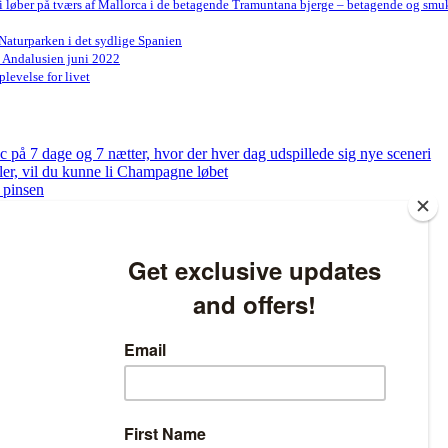
Vi løber på tværs af Mallorca i de betagende Tramuntana bjerge – betagende og smu
Naturparken i det sydlige Spanien
n Andalusien juni 2022
levelse for livet
på 7 dage og 7 nætter, hvor der hver dag udspillede sig nye sceneri
bler, vil du kunne li Champagne løbet
 pinsen
og få tjekket dine fødder
ed at løbe – Sådan bliver du klar til at løbe 5 km på bare 8 uger