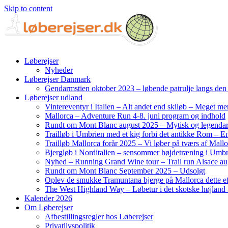
Skip to content
Løberejser
Nyheder
Løberejser Danmark
Gendarmstien oktober 2023 – løbende patrulje langs de
Løberejser udland
Vintereventyr i Italien – Alt andet end skiløb – Meget me
Mallorca – Adventure Run 4-8. juni program og indhold
Rundt om Mont Blanc august 2025 – Mytisk og legendar
Trailløb i Umbrien med et kig forbi det antikke Rom – En 
Trailløb Mallorca forår 2025 – Vi løber på tværs af Mal
Bjergløb i Norditalien – sensommer højdetræning i Umb
Nyhed – Running Grand Wine tour – Trail run Alsace au
Rundt om Mont Blanc September 2025 – Udsolgt
Oplev de smukke Tramuntana bjerge på Mallorca dette ef
The West Highland Way – Løbetur i det skotske højland –
Kalender 2026
Om Løberejser
Afbestillingsregler hos Løberejser
Privatlivspolitik