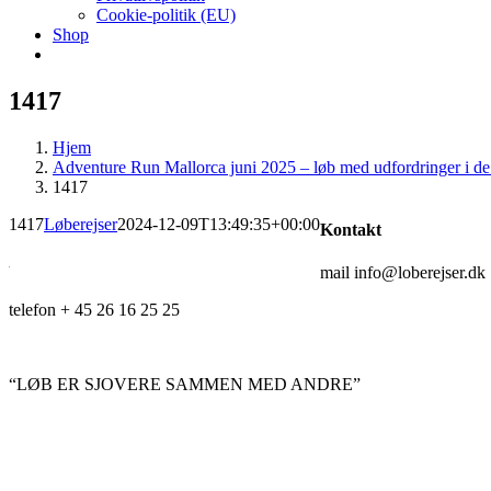
Cookie-politik (EU)
Shop
1417
Hjem
Adventure Run Mallorca juni 2025 – løb med udfordringer i de 
1417
1417
Løberejser
2024-12-09T13:49:35+00:00
Kontakt
mail info@loberejser.dk
telefon + 45 26 16 25 25
“LØB ER SJOVERE SAMMEN MED ANDRE”