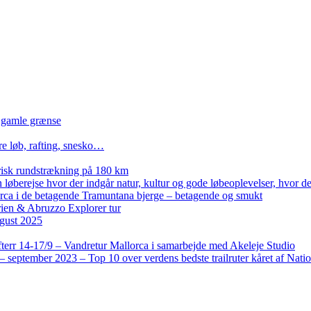
n gamle grænse
re løb, rafting, snesko…
isk rundstrækning på 180 km
løberejse hvor der indgår natur, kultur og gode løbeoplevelser, hvor der
lorca i de betagende Tramuntana bjerge – betagende og smukt
rien & Abruzzo Explorer tur
gust 2025
terr 14-17/9 – Vandretur Mallorca i samarbejde med Akeleje Studio
 september 2023 – Top 10 over verdens bedste trailruter kåret af Nati