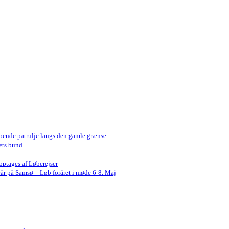
bende patrulje langs den gamle grænse
ets bund
optages af Løberejser
år på Samsø – Løb foråret i møde 6-8. Maj