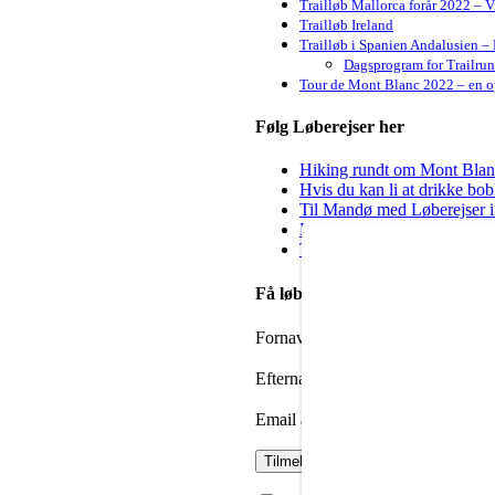
Trailløb Mallorca forår 2022 – 
Trailløb Ireland
Trailløb i Spanien Andalusien – 
Dagsprogram for Trailru
Tour de Mont Blanc 2022 – en op
Følg Løberejser her
Hiking rundt om Mont Blanc 
Hvis du kan li at drikke bo
Til Mandø med Løberejser i
Kig forbi hos Steep & Deep 
Til dig der godt vil igang m
Få løbenyheder i din mailbox
Fornavn
Efternavn
Email adresse: