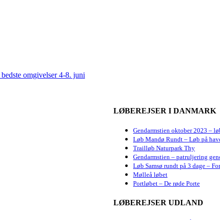
bedste omgivelser 4-8. juni
LØBEREJSER I DANMARK
Gendarmstien oktober 2023 – lø
Løb Mandø Rundt – Løb på hav
Trailløb Naturpark Thy
Gendarmstien – patruljering gen
Løb Samsø rundt på 3 dage – For
Mølleå løbet
Portløbet – De røde Porte
LØBEREJSER UDLAND