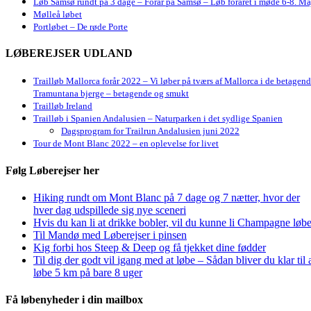
Løb Samsø rundt på 3 dage – Forår på Samsø – Løb foråret i møde 6-8. Ma
Mølleå løbet
Portløbet – De røde Porte
LØBEREJSER UDLAND
Trailløb Mallorca forår 2022 – Vi løber på tværs af Mallorca i de betagen
Tramuntana bjerge – betagende og smukt
Trailløb Ireland
Trailløb i Spanien Andalusien – Naturparken i det sydlige Spanien
Dagsprogram for Trailrun Andalusien juni 2022
Tour de Mont Blanc 2022 – en oplevelse for livet
Følg Løberejser her
Hiking rundt om Mont Blanc på 7 dage og 7 nætter, hvor der
hver dag udspillede sig nye sceneri
Hvis du kan li at drikke bobler, vil du kunne li Champagne løbe
Til Mandø med Løberejser i pinsen
Kig forbi hos Steep & Deep og få tjekket dine fødder
Til dig der godt vil igang med at løbe – Sådan bliver du klar til 
løbe 5 km på bare 8 uger
Få løbenyheder i din mailbox