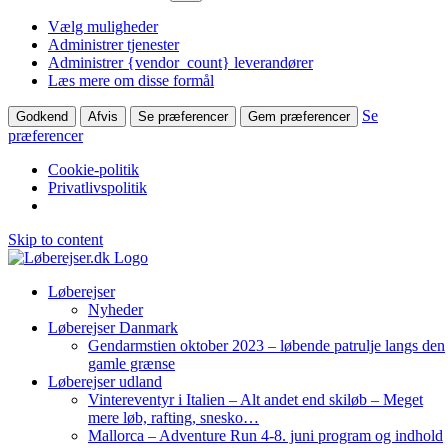
Vælg muligheder
Administrer tjenester
Administrer {vendor_count} leverandører
Læs mere om disse formål
Se
Godkend
Afvis
Se præferencer
Gem præferencer
præferencer
Cookie-politik
Privatlivspolitik
Skip to content
Løberejser
Nyheder
Løberejser Danmark
Gendarmstien oktober 2023 – løbende patrulje langs den
gamle grænse
Løberejser udland
Vintereventyr i Italien – Alt andet end skiløb – Meget
mere løb, rafting, snesko…
Mallorca – Adventure Run 4-8. juni program og indhold