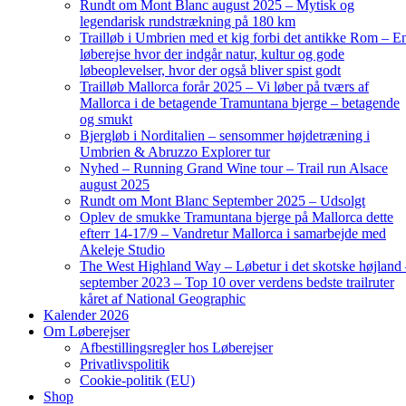
Rundt om Mont Blanc august 2025 – Mytisk og
legendarisk rundstrækning på 180 km
Trailløb i Umbrien med et kig forbi det antikke Rom – E
løberejse hvor der indgår natur, kultur og gode
løbeoplevelser, hvor der også bliver spist godt
Trailløb Mallorca forår 2025 – Vi løber på tværs af
Mallorca i de betagende Tramuntana bjerge – betagende
og smukt
Bjergløb i Norditalien – sensommer højdetræning i
Umbrien & Abruzzo Explorer tur
Nyhed – Running Grand Wine tour – Trail run Alsace
august 2025
Rundt om Mont Blanc September 2025 – Udsolgt
Oplev de smukke Tramuntana bjerge på Mallorca dette
efterr 14-17/9 – Vandretur Mallorca i samarbejde med
Akeleje Studio
The West Highland Way – Løbetur i det skotske højland
september 2023 – Top 10 over verdens bedste trailruter
kåret af National Geographic
Kalender 2026
Om Løberejser
Afbestillingsregler hos Løberejser
Privatlivspolitik
Cookie-politik (EU)
Shop