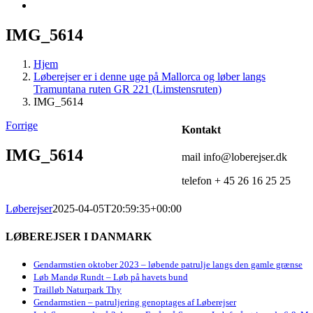
IMG_5614
Hjem
Løberejser er i denne uge på Mallorca og løber langs
Tramuntana ruten GR 221 (Limstensruten)
IMG_5614
Forrige
Kontakt
IMG_5614
mail info@loberejser.dk
telefon + 45 26 16 25 25
Løberejser
2025-04-05T20:59:35+00:00
LØBEREJSER I DANMARK
Gendarmstien oktober 2023 – løbende patrulje langs den gamle grænse
Løb Mandø Rundt – Løb på havets bund
Trailløb Naturpark Thy
Gendarmstien – patruljering genoptages af Løberejser