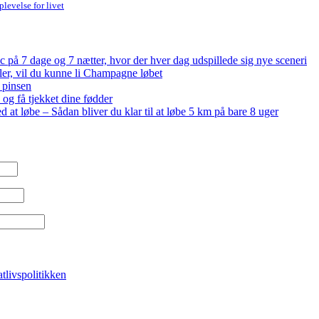
levelse for livet
på 7 dage og 7 nætter, hvor der hver dag udspillede sig nye sceneri
bler, vil du kunne li Champagne løbet
 pinsen
og få tjekket dine fødder
ed at løbe – Sådan bliver du klar til at løbe 5 km på bare 8 uger
atlivspolitikken