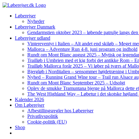
Skip
to
Løberejser
content
Nyheder
Løberejser Danmark
Gendarmstien oktober 2023 – løbende patrulje langs de
Løberejser udland
Vintereventyr i Italien – Alt andet end skiløb – Meget me
Mallorca – Adventure Run 4-8. juni program og indhold
Rundt om Mont Blanc august 2025 – Mytisk og legendar
Trailløb i Umbrien med et kig forbi det antikke Rom – En 
Trailløb Mallorca forår 2025 – Vi løber på tværs af Mal
Bjergløb i Norditalien – sensommer højdetræning i Umb
Nyhed – Running Grand Wine tour – Trail run Alsace au
Rundt om Mont Blanc September 2025 – Udsolgt
Oplev de smukke Tramuntana bjerge på Mallorca dette ef
The West Highland Way – Løbetur i det skotske højland –
Kalender 2026
Om Løberejser
Afbestillingsregler hos Løberejser
Privatlivspolitik
Cookie-politik (EU)
Shop