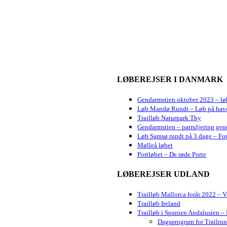
LØBEREJSER I DANMARK
Gendarmstien oktober 2023 – lø
Løb Mandø Rundt – Løb på hav
Trailløb Naturpark Thy
Gendarmstien – patruljering gen
Løb Samsø rundt på 3 dage – For
Mølleå løbet
Portløbet – De røde Porte
LØBEREJSER UDLAND
Trailløb Mallorca forår 2022 – 
Trailløb Ireland
Trailløb i Spanien Andalusien – 
Dagsprogram for Trailru