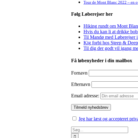
Tour de Mont Blanc 2022 – en op
Følg Løberejser her
Hiking rundt om Mont Blanc 
Hvis du kan li at drikke bo
Til Mandø med Løberejser i
Kig forbi hos Steep & Deep 
Til dig der godt vil igang m
Få løbenyheder i din mailbox
Fornavn
Efternavn
Email adresse:
Jeg har læst og accepteret priv
Søg
efter: