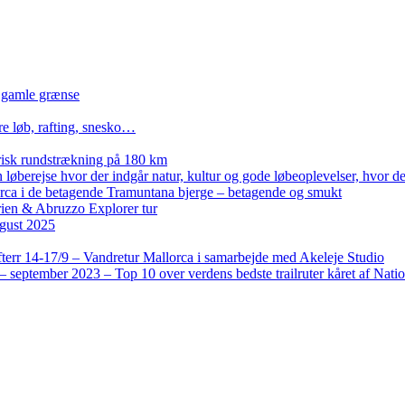
n gamle grænse
re løb, rafting, snesko…
isk rundstrækning på 180 km
løberejse hvor der indgår natur, kultur og gode løbeoplevelser, hvor der
lorca i de betagende Tramuntana bjerge – betagende og smukt
rien & Abruzzo Explorer tur
gust 2025
terr 14-17/9 – Vandretur Mallorca i samarbejde med Akeleje Studio
 september 2023 – Top 10 over verdens bedste trailruter kåret af Nati