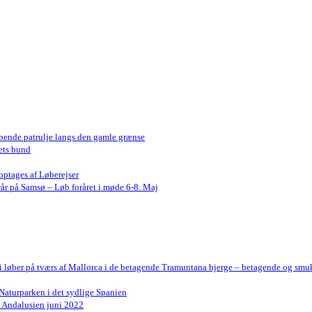
bende patrulje langs den gamle grænse
ets bund
optages af Løberejser
år på Samsø – Løb foråret i møde 6-8. Maj
Vi løber på tværs af Mallorca i de betagende Tramuntana bjerge – betagende og smu
Naturparken i det sydlige Spanien
n Andalusien juni 2022