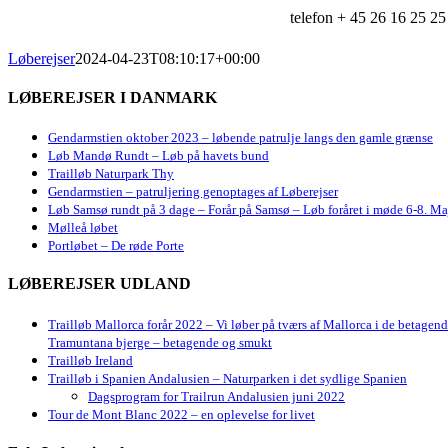
telefon + 45 26 16 25 25
Løberejser
2024-04-23T08:10:17+00:00
LØBEREJSER I DANMARK
Gendarmstien oktober 2023 – løbende patrulje langs den gamle grænse
Løb Mandø Rundt – Løb på havets bund
Trailløb Naturpark Thy
Gendarmstien – patruljering genoptages af Løberejser
Løb Samsø rundt på 3 dage – Forår på Samsø – Løb foråret i møde 6-8. Ma
Mølleå løbet
Portløbet – De røde Porte
LØBEREJSER UDLAND
Trailløb Mallorca forår 2022 – Vi løber på tværs af Mallorca i de betagen
Tramuntana bjerge – betagende og smukt
Trailløb Ireland
Trailløb i Spanien Andalusien – Naturparken i det sydlige Spanien
Dagsprogram for Trailrun Andalusien juni 2022
Tour de Mont Blanc 2022 – en oplevelse for livet