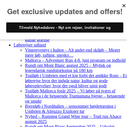
Skip to content
Løberejser
Nyheder
Løberejser Danmark
Gendarmstien oktober 2023 – løbende patrulje langs den
gamle grænse
Løberejser udland
Vintereventyr i Italien – Alt andet end skiløb – Meget
mere løb, rafting, snesko…
Mallorca – Adventure Run 4-8. juni program og indhold
Rundt om Mont Blanc august 2025 – Mytisk og
legendarisk rundstrækning på 180 km
Trailløb i Umbrien med et kig forbi det antikke Rom – E
løberejse hvor der indgår natur, kultur og gode
løbeoplevelser, hvor der også bliver spist godt
Trailløb Mallorca forår 2025 – Vi løber på tværs af
Mallorca i de betagende Tramuntana bjerge – betagende
og smukt
Bjergløb i Norditalien – sensommer højdetræning i
Umbrien & Abruzzo Explorer tur
Nyhed – Running Grand Wine tour – Trail run Alsace
august 2025
Rundt om Mont Blanc September 2025 – Udsolgt