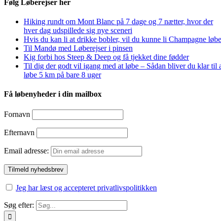
Følg Løberejser her
Hiking rundt om Mont Blanc på 7 dage og 7 nætter, hvor der
hver dag udspillede sig nye sceneri
Hvis du kan li at drikke bobler, vil du kunne li Champagne løbe
Til Mandø med Løberejser i pinsen
Kig forbi hos Steep & Deep og få tjekket dine fødder
Til dig der godt vil igang med at løbe – Sådan bliver du klar til 
løbe 5 km på bare 8 uger
Få løbenyheder i din mailbox
Fornavn
Efternavn
Email adresse:
Jeg har læst og accepteret privatlivspolitikken
Søg efter: