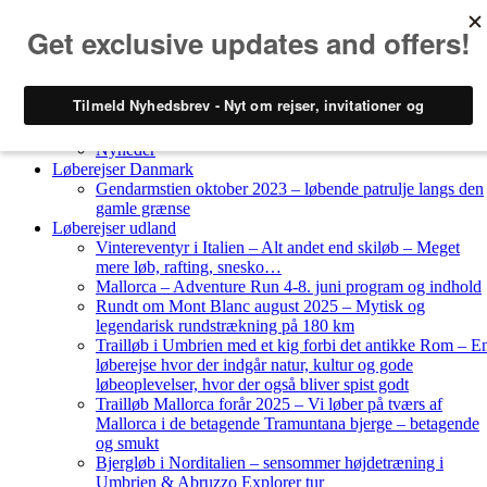
Skip to content
Løberejser
Nyheder
Løberejser Danmark
Gendarmstien oktober 2023 – løbende patrulje langs den
gamle grænse
Løberejser udland
Vintereventyr i Italien – Alt andet end skiløb – Meget
mere løb, rafting, snesko…
Mallorca – Adventure Run 4-8. juni program og indhold
Rundt om Mont Blanc august 2025 – Mytisk og
legendarisk rundstrækning på 180 km
Trailløb i Umbrien med et kig forbi det antikke Rom – E
løberejse hvor der indgår natur, kultur og gode
løbeoplevelser, hvor der også bliver spist godt
Trailløb Mallorca forår 2025 – Vi løber på tværs af
Mallorca i de betagende Tramuntana bjerge – betagende
og smukt
Bjergløb i Norditalien – sensommer højdetræning i
Umbrien & Abruzzo Explorer tur