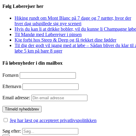
Følg Løberejser her
Hiking rundt om Mont Blanc på 7 dage og 7 nætter, hvor der
hver dag udspillede sig nye sceneri
Hvis du kan li at drikke bobler, vil du kunne li Champagne løbe
Til Mandø med Løberejser i pinsen
Kig forbi hos Steep & Deep og få tjekket dine fødder
Til dig der godt vil igang med at løbe – Sådan bliver du klar til 
løbe 5 km på bare 8 uger
Få løbenyheder i din mailbox
Fornavn
Efternavn
Email adresse:
Jeg har læst og accepteret privatlivspolitikken
Søg efter: