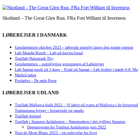
Skotland – The Great Glen Run. FRa Fort William til Inverness
LØBEREJSER I DANMARK
Gendarmstien oktober 2023 – løbende patrulje langs den gamle grænse
Løb Mandø Rundt – Løb på havets bund
Trailløb Naturpark Thy
Gendarmstien – patruljering genoptages af Løberejser
Løb Samsø rundt på 3 dage – Forår på Samsø – Løb foråret i møde 6-8. Ma
Mølleå løbet
Portløbet – De røde Porte
LØBEREJSER UDLAND
Trailløb Mallorca forår 2022 – Vi løber på tværs af Mallorca i de betagen
Tramuntana bjerge – betagende og smukt
Trailløb Ireland
Trailløb i Spanien Andalusien – Naturparken i det sydlige Spanien
Dagsprogram for Trailrun Andalusien juni 2022
Tour de Mont Blanc 2022 – en oplevelse for livet