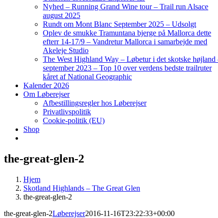
Nyhed – Running Grand Wine tour – Trail run Alsace
august 2025
Rundt om Mont Blanc September 2025 – Udsolgt
Oplev de smukke Tramuntana bjerge på Mallorca dette
efterr 14-17/9 – Vandretur Mallorca i samarbejde med
Akeleje Studio
The West Highland Way – Løbetur i det skotske højland
september 2023 – Top 10 over verdens bedste trailruter
kåret af National Geographic
Kalender 2026
Om Løberejser
Afbestillingsregler hos Løberejser
Privatlivspolitik
Cookie-politik (EU)
Shop
the-great-glen-2
Hjem
Skotland Highlands – The Great Glen
the-great-glen-2
the-great-glen-2
Løberejser
2016-11-16T23:22:33+00:00