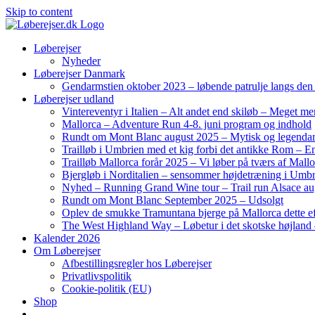
Skip to content
Løberejser
Nyheder
Løberejser Danmark
Gendarmstien oktober 2023 – løbende patrulje langs de
Løberejser udland
Vintereventyr i Italien – Alt andet end skiløb – Meget me
Mallorca – Adventure Run 4-8. juni program og indhold
Rundt om Mont Blanc august 2025 – Mytisk og legendar
Trailløb i Umbrien med et kig forbi det antikke Rom – En 
Trailløb Mallorca forår 2025 – Vi løber på tværs af Mal
Bjergløb i Norditalien – sensommer højdetræning i Umb
Nyhed – Running Grand Wine tour – Trail run Alsace au
Rundt om Mont Blanc September 2025 – Udsolgt
Oplev de smukke Tramuntana bjerge på Mallorca dette ef
The West Highland Way – Løbetur i det skotske højland –
Kalender 2026
Om Løberejser
Afbestillingsregler hos Løberejser
Privatlivspolitik
Cookie-politik (EU)
Shop