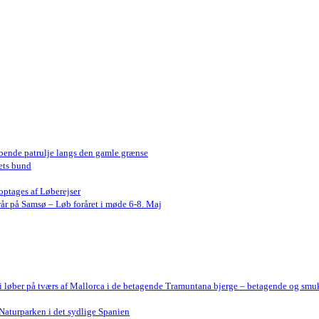
bende patrulje langs den gamle grænse
ets bund
optages af Løberejser
år på Samsø – Løb foråret i møde 6-8. Maj
Vi løber på tværs af Mallorca i de betagende Tramuntana bjerge – betagende og smu
Naturparken i det sydlige Spanien