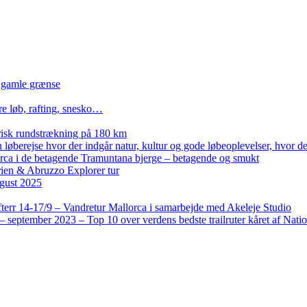
n gamle grænse
re løb, rafting, snesko…
isk rundstrækning på 180 km
løberejse hvor der indgår natur, kultur og gode løbeoplevelser, hvor der
lorca i de betagende Tramuntana bjerge – betagende og smukt
rien & Abruzzo Explorer tur
gust 2025
terr 14-17/9 – Vandretur Mallorca i samarbejde med Akeleje Studio
 september 2023 – Top 10 over verdens bedste trailruter kåret af Nati