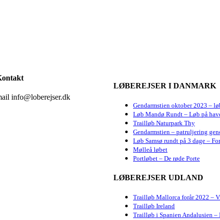
ontakt
LØBEREJSER I DANMARK
ail info@loberejser.dk
Gendarmstien oktober 2023 – lø
Løb Mandø Rundt – Løb på hav
Trailløb Naturpark Thy
Gendarmstien – patruljering gen
Løb Samsø rundt på 3 dage – For
Mølleå løbet
Portløbet – De røde Porte
LØBEREJSER UDLAND
Trailløb Mallorca forår 2022 – 
Trailløb Ireland
Trailløb i Spanien Andalusien – 