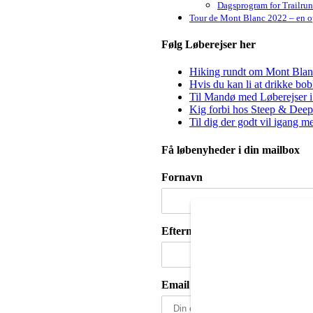
Dagsprogram for Trailru
Tour de Mont Blanc 2022 – en op
Følg Løberejser her
Hiking rundt om Mont Blanc 
Hvis du kan li at drikke bo
Til Mandø med Løberejser i
Kig forbi hos Steep & Deep 
Til dig der godt vil igang m
Få løbenyheder i din mailbox
Fornavn
Efternavn
Email adresse: