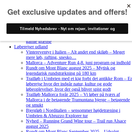
Skip to content
Løberejser
Nyheder
Løberejser Danmark
Gendarmstien oktober 2023 – løbende patrulje langs den
gamle grænse
Løberejser udland
Vintereventyr i Italien – Alt andet end skiløb – Meget
mere løb, rafting, snesko…
Mallorca – Adventure Run 4-8. juni program og indhold
Rundt om Mont Blanc august 2025 – Mytisk og
legendarisk rundstrækning på 180 km
Trailløb i Umbrien med et kig forbi det antikke Rom – E
løberejse hvor der indgår natur, kultur og gode
løbeoplevelser, hvor der også bliver spist godt
Trailløb Mallorca forår 2025 – Vi løber på tværs af
Mallorca i de betagende Tramuntana bjerge – betagende
og smukt
Bjergløb i Norditalien – sensommer højdetræning i
Umbrien & Abruzzo Explorer tur
Nyhed – Running Grand Wine tour – Trail run Alsace
august 2025
Rundt om Mont Blanc September 2025 – Udsolgt