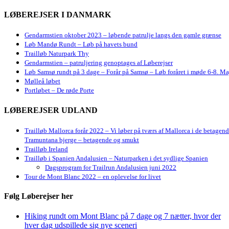
LØBEREJSER I DANMARK
Gendarmstien oktober 2023 – løbende patrulje langs den gamle grænse
Løb Mandø Rundt – Løb på havets bund
Trailløb Naturpark Thy
Gendarmstien – patruljering genoptages af Løberejser
Løb Samsø rundt på 3 dage – Forår på Samsø – Løb foråret i møde 6-8. Ma
Mølleå løbet
Portløbet – De røde Porte
LØBEREJSER UDLAND
Trailløb Mallorca forår 2022 – Vi løber på tværs af Mallorca i de betagen
Tramuntana bjerge – betagende og smukt
Trailløb Ireland
Trailløb i Spanien Andalusien – Naturparken i det sydlige Spanien
Dagsprogram for Trailrun Andalusien juni 2022
Tour de Mont Blanc 2022 – en oplevelse for livet
Følg Løberejser her
Hiking rundt om Mont Blanc på 7 dage og 7 nætter, hvor der
hver dag udspillede sig nye sceneri