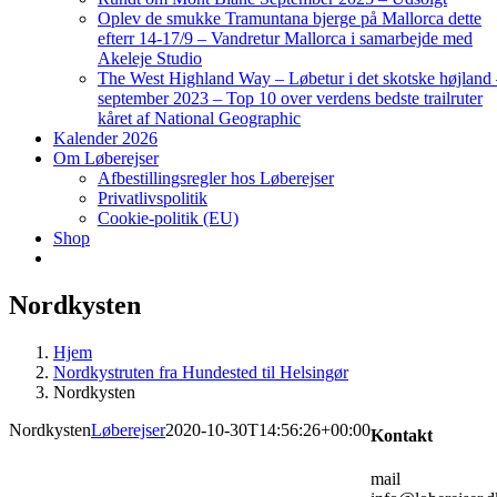
Oplev de smukke Tramuntana bjerge på Mallorca dette
efterr 14-17/9 – Vandretur Mallorca i samarbejde med
Akeleje Studio
The West Highland Way – Løbetur i det skotske højland
september 2023 – Top 10 over verdens bedste trailruter
kåret af National Geographic
Kalender 2026
Om Løberejser
Afbestillingsregler hos Løberejser
Privatlivspolitik
Cookie-politik (EU)
Shop
Nordkysten
Hjem
Nordkystruten fra Hundested til Helsingør
Nordkysten
Nordkysten
Løberejser
2020-10-30T14:56:26+00:00
Kontakt
mail