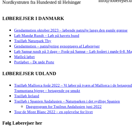
info@loberejser.d
Nordkystruten fra Hundested til Helsingør
LØBEREJSER I DANMARK
Gendarmstien oktober 2023 – løbende patrulje langs den gamle grænse
Løb Mandø Rundt – Løb på havets bund
Trailløb Naturpark Thy
Gendarmstien – patruljering genoptages af Løberejser
Løb Samsø rundt på 3 dage – Forår på Samsø – Løb foråret i møde 6-8. Ma
Mølleå løbet
Portløbet – De røde Porte
LØBEREJSER UDLAND
Trailløb Mallorca forår 2022 – Vi løber på tværs af Mallorca i de betagen
Tramuntana bjerge – betagende og smukt
Trailløb Ireland
Trailløb i Spanien Andalusien – Naturparken i det sydlige Spanien
Dagsprogram for Trailrun Andalusien juni 2022
Tour de Mont Blanc 2022 – en oplevelse for livet
Følg Løberejser her