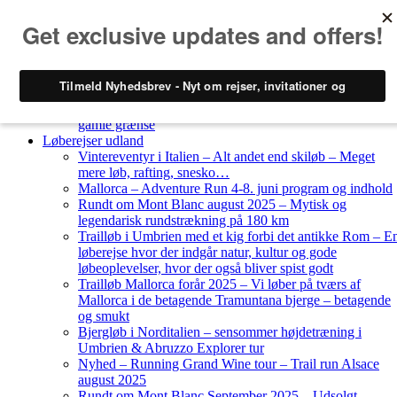
Skip to content
Løberejser
Nyheder
Løberejser Danmark
Gendarmstien oktober 2023 – løbende patrulje langs den
gamle grænse
Løberejser udland
Vintereventyr i Italien – Alt andet end skiløb – Meget
mere løb, rafting, snesko…
Mallorca – Adventure Run 4-8. juni program og indhold
Rundt om Mont Blanc august 2025 – Mytisk og
legendarisk rundstrækning på 180 km
Trailløb i Umbrien med et kig forbi det antikke Rom – E
løberejse hvor der indgår natur, kultur og gode
løbeoplevelser, hvor der også bliver spist godt
Trailløb Mallorca forår 2025 – Vi løber på tværs af
Mallorca i de betagende Tramuntana bjerge – betagende
og smukt
Bjergløb i Norditalien – sensommer højdetræning i
Umbrien & Abruzzo Explorer tur
Nyhed – Running Grand Wine tour – Trail run Alsace
august 2025
Rundt om Mont Blanc September 2025 – Udsolgt