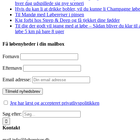
hver dag udspillede sig nye sceneri
Hvis du kan li at drikke bobler, vil du kunne li Champagne løbe
Til Mandø med Løberejser i pinsen
Kig forbi hos Steep & Deep og få tjekket dine fødder
Til dig der godt vil igang med at løbe – Sådan bliver du klar til 
løbe 5 km på bare 8 uger
Få løbenyheder i din mailbox
Fornavn
Efternavn
Email adresse:
Jeg har læst og accepteret privatlivspolitikken
Søg efter:
Kontakt
mail info@loberejser.dk