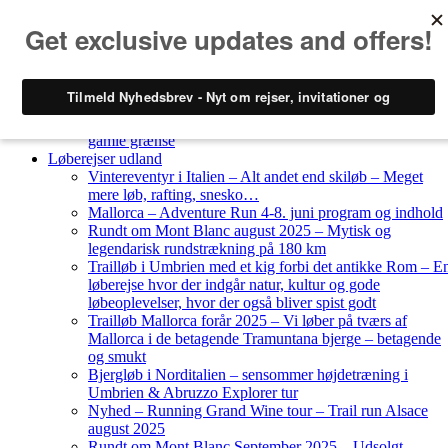
Skip to content
Løberejser
Nyheder
Løberejser Danmark
Gendarmstien oktober 2023 – løbende patrulje langs den
gamle grænse
Løberejser udland
Vintereventyr i Italien – Alt andet end skiløb – Meget
mere løb, rafting, snesko…
Mallorca – Adventure Run 4-8. juni program og indhold
Rundt om Mont Blanc august 2025 – Mytisk og
legendarisk rundstrækning på 180 km
Trailløb i Umbrien med et kig forbi det antikke Rom – E
løberejse hvor der indgår natur, kultur og gode
løbeoplevelser, hvor der også bliver spist godt
Trailløb Mallorca forår 2025 – Vi løber på tværs af
Mallorca i de betagende Tramuntana bjerge – betagende
og smukt
Bjergløb i Norditalien – sensommer højdetræning i
Umbrien & Abruzzo Explorer tur
Nyhed – Running Grand Wine tour – Trail run Alsace
august 2025
Rundt om Mont Blanc September 2025 – Udsolgt