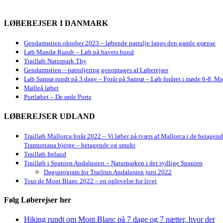
LØBEREJSER I DANMARK
Gendarmstien oktober 2023 – løbende patrulje langs den gamle grænse
Løb Mandø Rundt – Løb på havets bund
Trailløb Naturpark Thy
Gendarmstien – patruljering genoptages af Løberejser
Løb Samsø rundt på 3 dage – Forår på Samsø – Løb foråret i møde 6-8. Ma
Mølleå løbet
Portløbet – De røde Porte
LØBEREJSER UDLAND
Trailløb Mallorca forår 2022 – Vi løber på tværs af Mallorca i de betagen
Tramuntana bjerge – betagende og smukt
Trailløb Ireland
Trailløb i Spanien Andalusien – Naturparken i det sydlige Spanien
Dagsprogram for Trailrun Andalusien juni 2022
Tour de Mont Blanc 2022 – en oplevelse for livet
Følg Løberejser her
Hiking rundt om Mont Blanc på 7 dage og 7 nætter, hvor der