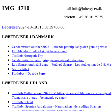
IMG_4710
mail info@loberejser.dk
telefon + 45 26 16 25 25
Løberejser
2024-10-19T15:58:39+00:00
LØBEREJSER I DANMARK
Gendarmstien oktober 2023 – løbende patrulje langs den gamle grænse
Løb Mandø Rundt – Løb på havets bund
Trailløb Naturpark Thy
Gendarmstien – patruljering genoptages af Løberejser
Løb Samsø rundt på 3 dage – Forår på Samsø – Løb foråret i møde 6-8. Ma
Mølleå løbet
Portløbet – De røde Porte
LØBEREJSER UDLAND
Trailløb Mallorca forår 2022 – Vi løber på tværs af Mallorca i de betagen
Tramuntana bjerge – betagende og smukt
Trailløb Ireland
Trailløb i Spanien Andalusien – Naturparken i det sydlige Spanien
Dagsprogram for Trailrun Andalusien juni 2022