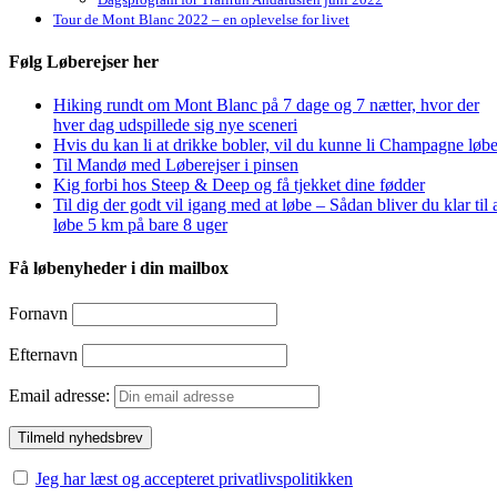
Tour de Mont Blanc 2022 – en oplevelse for livet
Følg Løberejser her
Hiking rundt om Mont Blanc på 7 dage og 7 nætter, hvor der
hver dag udspillede sig nye sceneri
Hvis du kan li at drikke bobler, vil du kunne li Champagne løbe
Til Mandø med Løberejser i pinsen
Kig forbi hos Steep & Deep og få tjekket dine fødder
Til dig der godt vil igang med at løbe – Sådan bliver du klar til 
løbe 5 km på bare 8 uger
Få løbenyheder i din mailbox
Fornavn
Efternavn
Email adresse:
Jeg har læst og accepteret privatlivspolitikken