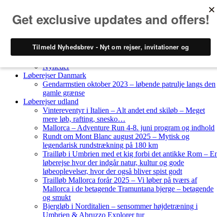
Skip to content
Løberejser
Nyheder
Løberejser Danmark
Gendarmstien oktober 2023 – løbende patrulje langs den
gamle grænse
Løberejser udland
Vintereventyr i Italien – Alt andet end skiløb – Meget
mere løb, rafting, snesko…
Mallorca – Adventure Run 4-8. juni program og indhold
Rundt om Mont Blanc august 2025 – Mytisk og
legendarisk rundstrækning på 180 km
Trailløb i Umbrien med et kig forbi det antikke Rom – E
løberejse hvor der indgår natur, kultur og gode
løbeoplevelser, hvor der også bliver spist godt
Trailløb Mallorca forår 2025 – Vi løber på tværs af
Mallorca i de betagende Tramuntana bjerge – betagende
og smukt
Bjergløb i Norditalien – sensommer højdetræning i
Umbrien & Abruzzo Explorer tur