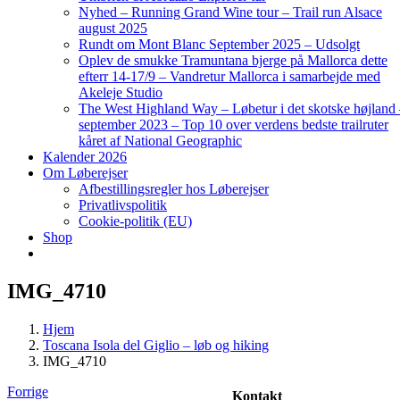
Nyhed – Running Grand Wine tour – Trail run Alsace
august 2025
Rundt om Mont Blanc September 2025 – Udsolgt
Oplev de smukke Tramuntana bjerge på Mallorca dette
efterr 14-17/9 – Vandretur Mallorca i samarbejde med
Akeleje Studio
The West Highland Way – Løbetur i det skotske højland
september 2023 – Top 10 over verdens bedste trailruter
kåret af National Geographic
Kalender 2026
Om Løberejser
Afbestillingsregler hos Løberejser
Privatlivspolitik
Cookie-politik (EU)
Shop
IMG_4710
Hjem
Toscana Isola del Giglio – løb og hiking
IMG_4710
Forrige
Kontakt