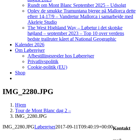
Rundt om Mont Blanc September 2025 – Udsolgt
Oplev de smukke Tramuntana bjerge på Mallorca dette
efterr 14-17/9 – Vandretur Mallorca i samarbejde med
Akeleje Studio
The West Highland Way – Løbetur i det skotske
højland – september 2023 – Top 10 over verdens
bedste trailruter kåret af National Geographic
Kalender 2026
Om Løberejser
Afbestillingsregler hos Løberejser
Privatlivspolitik
Cookie-politik (EU)
Shop
IMG_2280.JPG
Hjem
Tour de Mont Blanc dag 2 –
IMG_2280.JPG
IMG_2280.JPG
Løberejser
2017-09-11T09:40:19+00:00
Kontakt