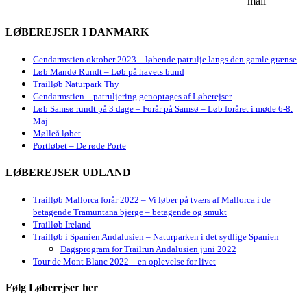
mail
LØBEREJSER I DANMARK
Gendarmstien oktober 2023 – løbende patrulje langs den gamle grænse
Løb Mandø Rundt – Løb på havets bund
Trailløb Naturpark Thy
Gendarmstien – patruljering genoptages af Løberejser
Løb Samsø rundt på 3 dage – Forår på Samsø – Løb foråret i møde 6-8.
Maj
Mølleå løbet
Portløbet – De røde Porte
LØBEREJSER UDLAND
Trailløb Mallorca forår 2022 – Vi løber på tværs af Mallorca i de
betagende Tramuntana bjerge – betagende og smukt
Trailløb Ireland
Trailløb i Spanien Andalusien – Naturparken i det sydlige Spanien
Dagsprogram for Trailrun Andalusien juni 2022
Tour de Mont Blanc 2022 – en oplevelse for livet
Følg Løberejser her