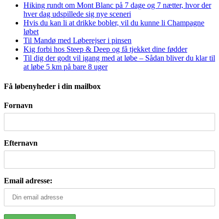
Hiking rundt om Mont Blanc på 7 dage og 7 nætter, hvor der
hver dag udspillede sig nye sceneri
Hvis du kan li at drikke bobler, vil du kunne li Champagne
løbet
Til Mandø med Løberejser i pinsen
Kig forbi hos Steep & Deep og få tjekket dine fødder
Til dig der godt vil igang med at løbe – Sådan bliver du klar til
at løbe 5 km på bare 8 uger
Få løbenyheder i din mailbox
Fornavn
Efternavn
Email adresse: