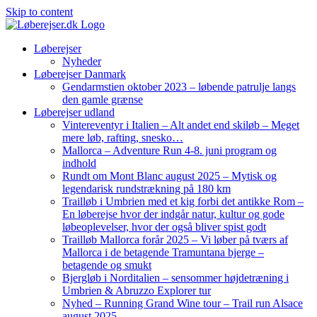
Skip to content
Løberejser
Nyheder
Løberejser Danmark
Gendarmstien oktober 2023 – løbende patrulje langs
den gamle grænse
Løberejser udland
Vintereventyr i Italien – Alt andet end skiløb – Meget
mere løb, rafting, snesko…
Mallorca – Adventure Run 4-8. juni program og
indhold
Rundt om Mont Blanc august 2025 – Mytisk og
legendarisk rundstrækning på 180 km
Trailløb i Umbrien med et kig forbi det antikke Rom –
En løberejse hvor der indgår natur, kultur og gode
løbeoplevelser, hvor der også bliver spist godt
Trailløb Mallorca forår 2025 – Vi løber på tværs af
Mallorca i de betagende Tramuntana bjerge –
betagende og smukt
Bjergløb i Norditalien – sensommer højdetræning i
Umbrien & Abruzzo Explorer tur
Nyhed – Running Grand Wine tour – Trail run Alsace
august 2025