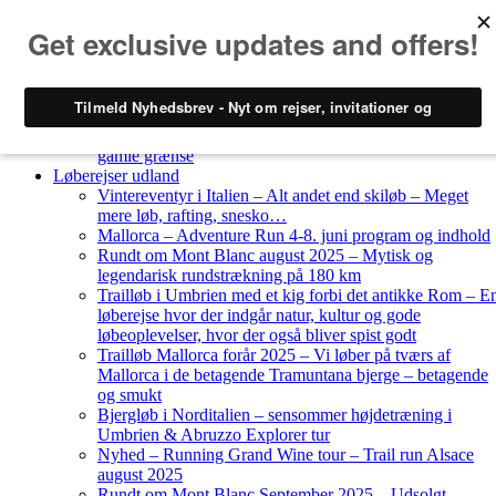
Skip to content
Løberejser
Nyheder
Løberejser Danmark
Gendarmstien oktober 2023 – løbende patrulje langs den
gamle grænse
Løberejser udland
Vintereventyr i Italien – Alt andet end skiløb – Meget
mere løb, rafting, snesko…
Mallorca – Adventure Run 4-8. juni program og indhold
Rundt om Mont Blanc august 2025 – Mytisk og
legendarisk rundstrækning på 180 km
Trailløb i Umbrien med et kig forbi det antikke Rom – E
løberejse hvor der indgår natur, kultur og gode
løbeoplevelser, hvor der også bliver spist godt
Trailløb Mallorca forår 2025 – Vi løber på tværs af
Mallorca i de betagende Tramuntana bjerge – betagende
og smukt
Bjergløb i Norditalien – sensommer højdetræning i
Umbrien & Abruzzo Explorer tur
Nyhed – Running Grand Wine tour – Trail run Alsace
august 2025
Rundt om Mont Blanc September 2025 – Udsolgt