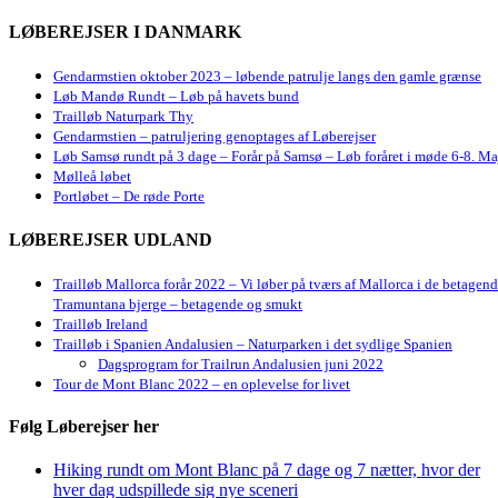
LØBEREJSER I DANMARK
Gendarmstien oktober 2023 – løbende patrulje langs den gamle grænse
Løb Mandø Rundt – Løb på havets bund
Trailløb Naturpark Thy
Gendarmstien – patruljering genoptages af Løberejser
Løb Samsø rundt på 3 dage – Forår på Samsø – Løb foråret i møde 6-8. Ma
Mølleå løbet
Portløbet – De røde Porte
LØBEREJSER UDLAND
Trailløb Mallorca forår 2022 – Vi løber på tværs af Mallorca i de betagen
Tramuntana bjerge – betagende og smukt
Trailløb Ireland
Trailløb i Spanien Andalusien – Naturparken i det sydlige Spanien
Dagsprogram for Trailrun Andalusien juni 2022
Tour de Mont Blanc 2022 – en oplevelse for livet
Følg Løberejser her
Hiking rundt om Mont Blanc på 7 dage og 7 nætter, hvor der
hver dag udspillede sig nye sceneri