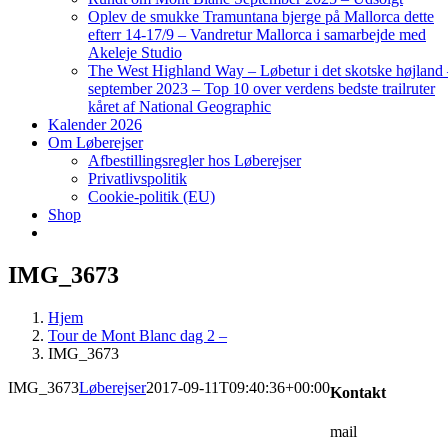
Oplev de smukke Tramuntana bjerge på Mallorca dette
efterr 14-17/9 – Vandretur Mallorca i samarbejde med
Akeleje Studio
The West Highland Way – Løbetur i det skotske højland
september 2023 – Top 10 over verdens bedste trailruter
kåret af National Geographic
Kalender 2026
Om Løberejser
Afbestillingsregler hos Løberejser
Privatlivspolitik
Cookie-politik (EU)
Shop
IMG_3673
Hjem
Tour de Mont Blanc dag 2 –
IMG_3673
IMG_3673
Løberejser
2017-09-11T09:40:36+00:00
Kontakt
mail