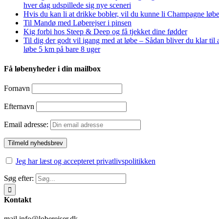
hver dag udspillede sig nye sceneri
Hvis du kan li at drikke bobler, vil du kunne li Champagne løbe
Til Mandø med Løberejser i pinsen
Kig forbi hos Steep & Deep og få tjekket dine fødder
Til dig der godt vil igang med at løbe – Sådan bliver du klar til 
løbe 5 km på bare 8 uger
Få løbenyheder i din mailbox
Fornavn
Efternavn
Email adresse:
Jeg har læst og accepteret privatlivspolitikken
Søg efter:
Kontakt
mail info@loberejser.dk