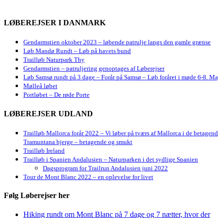
LØBEREJSER I DANMARK
Gendarmstien oktober 2023 – løbende patrulje langs den gamle grænse
Løb Mandø Rundt – Løb på havets bund
Trailløb Naturpark Thy
Gendarmstien – patruljering genoptages af Løberejser
Løb Samsø rundt på 3 dage – Forår på Samsø – Løb foråret i møde 6-8. Ma
Mølleå løbet
Portløbet – De røde Porte
LØBEREJSER UDLAND
Trailløb Mallorca forår 2022 – Vi løber på tværs af Mallorca i de betagen
Tramuntana bjerge – betagende og smukt
Trailløb Ireland
Trailløb i Spanien Andalusien – Naturparken i det sydlige Spanien
Dagsprogram for Trailrun Andalusien juni 2022
Tour de Mont Blanc 2022 – en oplevelse for livet
Følg Løberejser her
Hiking rundt om Mont Blanc på 7 dage og 7 nætter, hvor der