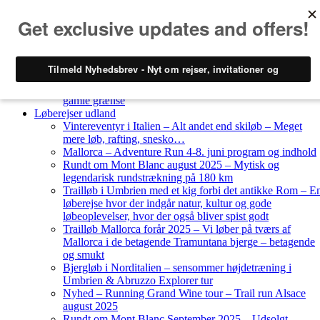
Skip to content
Løberejser
Nyheder
Løberejser Danmark
Gendarmstien oktober 2023 – løbende patrulje langs den
gamle grænse
Løberejser udland
Vintereventyr i Italien – Alt andet end skiløb – Meget
mere løb, rafting, snesko…
Mallorca – Adventure Run 4-8. juni program og indhold
Rundt om Mont Blanc august 2025 – Mytisk og
legendarisk rundstrækning på 180 km
Trailløb i Umbrien med et kig forbi det antikke Rom – E
løberejse hvor der indgår natur, kultur og gode
løbeoplevelser, hvor der også bliver spist godt
Trailløb Mallorca forår 2025 – Vi løber på tværs af
Mallorca i de betagende Tramuntana bjerge – betagende
og smukt
Bjergløb i Norditalien – sensommer højdetræning i
Umbrien & Abruzzo Explorer tur
Nyhed – Running Grand Wine tour – Trail run Alsace
august 2025
Rundt om Mont Blanc September 2025 – Udsolgt