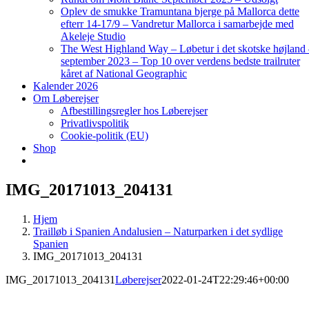
Oplev de smukke Tramuntana bjerge på Mallorca dette
efterr 14-17/9 – Vandretur Mallorca i samarbejde med
Akeleje Studio
The West Highland Way – Løbetur i det skotske højland
september 2023 – Top 10 over verdens bedste trailruter
kåret af National Geographic
Kalender 2026
Om Løberejser
Afbestillingsregler hos Løberejser
Privatlivspolitik
Cookie-politik (EU)
Shop
IMG_20171013_204131
Hjem
Trailløb i Spanien Andalusien – Naturparken i det sydlige
Spanien
IMG_20171013_204131
IMG_20171013_204131
Løberejser
2022-01-24T22:29:46+00:00