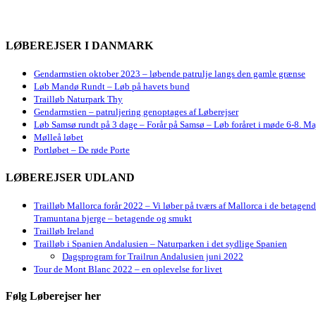
LØBEREJSER I DANMARK
Gendarmstien oktober 2023 – løbende patrulje langs den gamle grænse
Løb Mandø Rundt – Løb på havets bund
Trailløb Naturpark Thy
Gendarmstien – patruljering genoptages af Løberejser
Løb Samsø rundt på 3 dage – Forår på Samsø – Løb foråret i møde 6-8. Ma
Mølleå løbet
Portløbet – De røde Porte
LØBEREJSER UDLAND
Trailløb Mallorca forår 2022 – Vi løber på tværs af Mallorca i de betagen
Tramuntana bjerge – betagende og smukt
Trailløb Ireland
Trailløb i Spanien Andalusien – Naturparken i det sydlige Spanien
Dagsprogram for Trailrun Andalusien juni 2022
Tour de Mont Blanc 2022 – en oplevelse for livet
Følg Løberejser her