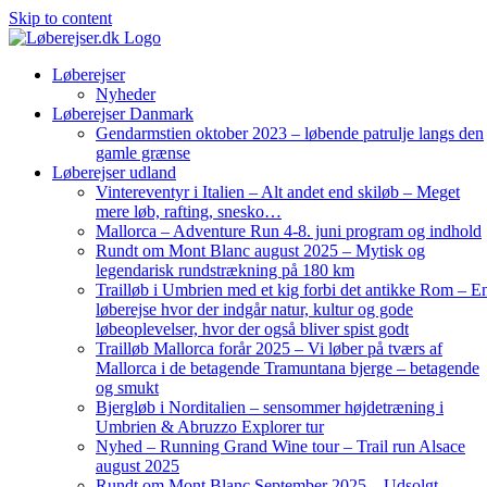
Skip to content
Løberejser
Nyheder
Løberejser Danmark
Gendarmstien oktober 2023 – løbende patrulje langs den
gamle grænse
Løberejser udland
Vintereventyr i Italien – Alt andet end skiløb – Meget
mere løb, rafting, snesko…
Mallorca – Adventure Run 4-8. juni program og indhold
Rundt om Mont Blanc august 2025 – Mytisk og
legendarisk rundstrækning på 180 km
Trailløb i Umbrien med et kig forbi det antikke Rom – E
løberejse hvor der indgår natur, kultur og gode
løbeoplevelser, hvor der også bliver spist godt
Trailløb Mallorca forår 2025 – Vi løber på tværs af
Mallorca i de betagende Tramuntana bjerge – betagende
og smukt
Bjergløb i Norditalien – sensommer højdetræning i
Umbrien & Abruzzo Explorer tur
Nyhed – Running Grand Wine tour – Trail run Alsace
august 2025
Rundt om Mont Blanc September 2025 – Udsolgt