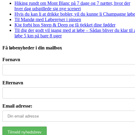
Hiking rundt om Mont Blanc på 7 dage og 7 nætter, hvor der
hver dag udspillede sig nye sceneri
Hvis du kan li at drikke bobler, vil du kunne li Champagne løbe
Til Mandø med Løberejser i pinsen
Kig forbi hos Steep & Deep og få tjekket dine fødder
Til dig der godt vil igang med at løbe – Sådan bliver du klar til 
løbe 5 km på bare 8 uger
Få løbenyheder i din mailbox
Fornavn
Efternavn
Email adresse: