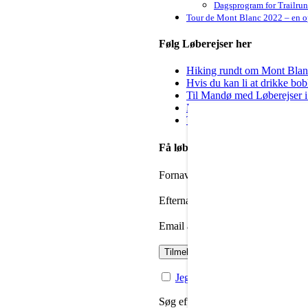
Dagsprogram for Trailru
Tour de Mont Blanc 2022 – en op
Følg Løberejser her
Hiking rundt om Mont Blanc 
Hvis du kan li at drikke bo
Til Mandø med Løberejser i
Kig forbi hos Steep & Deep 
Til dig der godt vil igang m
Få løbenyheder i din mailbox
Fornavn
Efternavn
Email adresse:
Jeg har læst og accepteret priv
Søg efter: