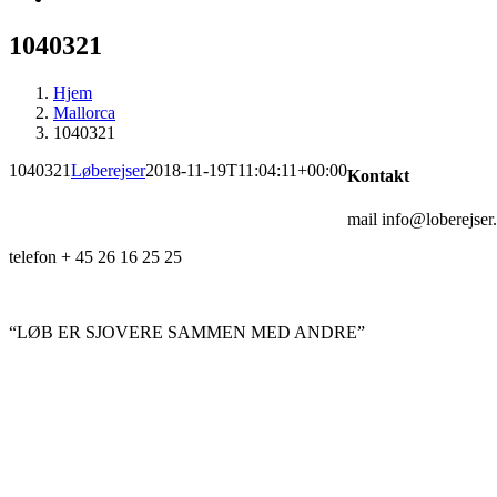
1040321
Hjem
Mallorca
1040321
1040321
Løberejser
2018-11-19T11:04:11+00:00
Kontakt
mail info@loberejser
telefon + 45 26 16 25 25
“LØB ER SJOVERE SAMMEN MED ANDRE”