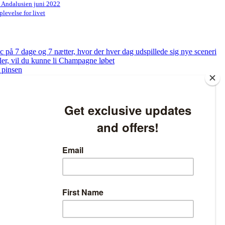
n Andalusien juni 2022
levelse for livet
på 7 dage og 7 nætter, hvor der hver dag udspillede sig nye sceneri
bler, vil du kunne li Champagne løbet
 pinsen
og få tjekket dine fødder
ed at løbe – Sådan bliver du klar til at løbe 5 km på bare 8 uger
atlivspolitikken