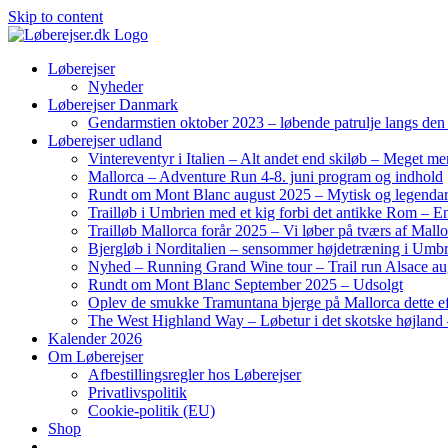
Skip to content
Løberejser
Nyheder
Løberejser Danmark
Gendarmstien oktober 2023 – løbende patrulje langs de
Løberejser udland
Vintereventyr i Italien – Alt andet end skiløb – Meget me
Mallorca – Adventure Run 4-8. juni program og indhold
Rundt om Mont Blanc august 2025 – Mytisk og legendar
Trailløb i Umbrien med et kig forbi det antikke Rom – En 
Trailløb Mallorca forår 2025 – Vi løber på tværs af Mal
Bjergløb i Norditalien – sensommer højdetræning i Umb
Nyhed – Running Grand Wine tour – Trail run Alsace au
Rundt om Mont Blanc September 2025 – Udsolgt
Oplev de smukke Tramuntana bjerge på Mallorca dette ef
The West Highland Way – Løbetur i det skotske højland –
Kalender 2026
Om Løberejser
Afbestillingsregler hos Løberejser
Privatlivspolitik
Cookie-politik (EU)
Shop