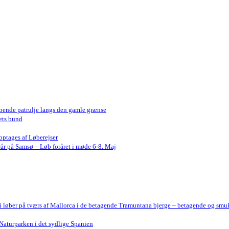
bende patrulje langs den gamle grænse
ets bund
optages af Løberejser
år på Samsø – Løb foråret i møde 6-8. Maj
Vi løber på tværs af Mallorca i de betagende Tramuntana bjerge – betagende og smu
Naturparken i det sydlige Spanien