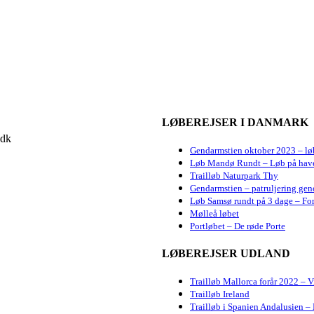
LØBEREJSER I DANMARK
.dk
Gendarmstien oktober 2023 – lø
Løb Mandø Rundt – Løb på hav
Trailløb Naturpark Thy
Gendarmstien – patruljering gen
Løb Samsø rundt på 3 dage – For
Mølleå løbet
Portløbet – De røde Porte
LØBEREJSER UDLAND
Trailløb Mallorca forår 2022 – 
Trailløb Ireland
Trailløb i Spanien Andalusien – 