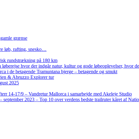
n gamle grænse
re løb, rafting, snesko…
isk rundstrækning på 180 km
løberejse hvor der indgår natur, kultur og gode løbeoplevelser, hvor der
lorca i de betagende Tramuntana bjerge – betagende og smukt
rien & Abruzzo Explorer tur
gust 2025
terr 14-17/9 – Vandretur Mallorca i samarbejde med Akeleje Studio
 september 2023 – Top 10 over verdens bedste trailruter kåret af Nati