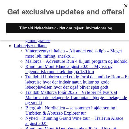
Skip to content
Løberejser
Nyheder
Løberejser Danmark
Gendarmstien oktober 2023 – løbende patrulje langs den
gamle grænse
Løberejser udland
Vintereventyr i Italien – Alt andet end skiløb – Meget
mere løb, rafting, snesko…
Mallorca – Adventure Run 4-8. juni program og indhold
Rundt om Mont Blanc august 2025 – Mytisk og
legendarisk rundstrækning på 180 km
Trailløb i Umbrien med et kig forbi det antikke Rom – E
løberejse hvor der indgår natur, kultur og gode
løbeoplevelser, hvor der også bliver spist godt
Trailløb Mallorca forår 2025 – Vi løber på tværs af
Mallorca i de betagende Tramuntana bjerge – betagende
og smukt
Bjergløb i Norditalien – sensommer højdetræning i
Umbrien & Abruzzo Explorer tur
Nyhed – Running Grand Wine tour – Trail run Alsace
august 2025
Rundt om Mont Blanc September 2025 – Udsolgt