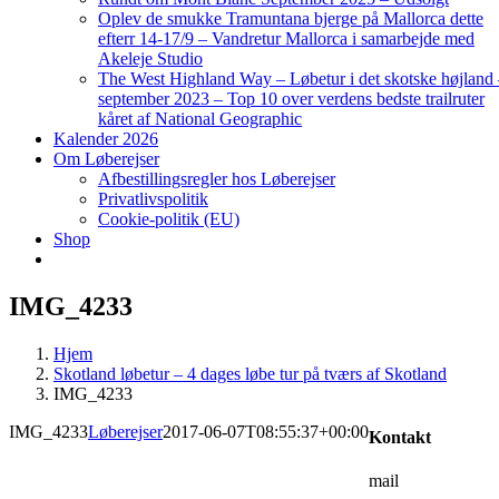
Oplev de smukke Tramuntana bjerge på Mallorca dette
efterr 14-17/9 – Vandretur Mallorca i samarbejde med
Akeleje Studio
The West Highland Way – Løbetur i det skotske højland
september 2023 – Top 10 over verdens bedste trailruter
kåret af National Geographic
Kalender 2026
Om Løberejser
Afbestillingsregler hos Løberejser
Privatlivspolitik
Cookie-politik (EU)
Shop
IMG_4233
Hjem
Skotland løbetur – 4 dages løbe tur på tværs af Skotland
IMG_4233
IMG_4233
Løberejser
2017-06-07T08:55:37+00:00
Kontakt
mail