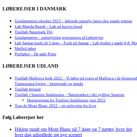
LØBEREJSER I DANMARK
Gendarmstien oktober 2023 – løbende patrulje langs den gamle grænse
Løb Mandø Rundt – Løb på havets bund
Trailløb Naturpark Thy
Gendarmstien – patruljering genoptages af Løberejser
Løb Samsø rundt på 3 dage – Forår på Samsø – Løb foråret i møde 6-8. Ma
Mølleå løbet
Portløbet – De røde Porte
LØBEREJSER UDLAND
Trailløb Mallorca forår 2022 – Vi løber på tværs af Mallorca i de betagen
Tramuntana bjerge – betagende og smukt
Trailløb Ireland
Trailløb i Spanien Andalusien – Naturparken i det sydlige Spanien
Dagsprogram for Trailrun Andalusien juni 2022
Tour de Mont Blanc 2022 – en oplevelse for livet
Følg Løberejser her
Hiking rundt om Mont Blanc på 7 dage og 7 nætter, hvor der
hver dag udspillede sig nye sceneri