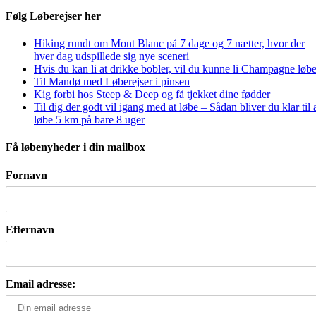
Følg Løberejser her
Hiking rundt om Mont Blanc på 7 dage og 7 nætter, hvor der
hver dag udspillede sig nye sceneri
Hvis du kan li at drikke bobler, vil du kunne li Champagne løbe
Til Mandø med Løberejser i pinsen
Kig forbi hos Steep & Deep og få tjekket dine fødder
Til dig der godt vil igang med at løbe – Sådan bliver du klar til 
løbe 5 km på bare 8 uger
Få løbenyheder i din mailbox
Fornavn
Efternavn
Email adresse: