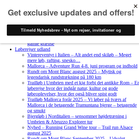
Skip to content
Løberejser
Nyheder
Løberejser Danmark
Gendarmstien oktober 2023 – løbende patrulje langs den
gamle grænse
Løberejser udland
Vintereventyr i Italien – Alt andet end skiløb – Meget
mere løb, rafting, snesko…
Mallorca – Adventure Run 4-8. juni program og indhold
Rundt om Mont Blanc august 2025 – Mytisk og
legendarisk rundstrækning på 180 km
Trailløb i Umbrien med et kig forbi det antikke Rom – E
løberejse hvor der indgår natur, kultur og gode
løbeoplevelser, hvor der også bliver spist godt
Trailløb Mallorca forår 2025 – Vi løber på tværs af
Mallorca i de betagende Tramuntana bjerge – betagende
og smukt
Bjergløb i Norditalien – sensommer højdetræning i
Umbrien & Abruzzo Explorer tur
Nyhed – Running Grand Wine tour – Trail run Alsace
august 2025
Rundt om Mont Blanc September 2025 – Udsolgt