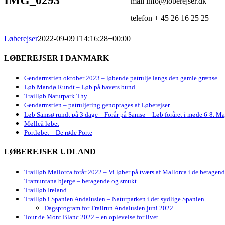
mail info@loberejser.dk
telefon + 45 26 16 25 25
Løberejser
2022-09-09T14:16:28+00:00
LØBEREJSER I DANMARK
Gendarmstien oktober 2023 – løbende patrulje langs den gamle grænse
Løb Mandø Rundt – Løb på havets bund
Trailløb Naturpark Thy
Gendarmstien – patruljering genoptages af Løberejser
Løb Samsø rundt på 3 dage – Forår på Samsø – Løb foråret i møde 6-8. Ma
Mølleå løbet
Portløbet – De røde Porte
LØBEREJSER UDLAND
Trailløb Mallorca forår 2022 – Vi løber på tværs af Mallorca i de betagen
Tramuntana bjerge – betagende og smukt
Trailløb Ireland
Trailløb i Spanien Andalusien – Naturparken i det sydlige Spanien
Dagsprogram for Trailrun Andalusien juni 2022
Tour de Mont Blanc 2022 – en oplevelse for livet