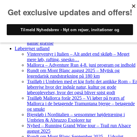
Skip to content
Løberejser
Nyheder
Løberejser Danmark
Gendarmstien oktober 2023 – løbende patrulje langs den
gamle grænse
Løberejser udland
Vintereventyr i Italien – Alt andet end skiløb – Meget
mere løb, rafting, snesko…
Mallorca – Adventure Run 4-8. juni program og indhold
Rundt om Mont Blanc august 2025 – Mytisk og
legendarisk rundstrækning på 180 km
Trailløb i Umbrien med et kig forbi det antikke Rom – E
løberejse hvor der indgår natur, kultur og gode
løbeoplevelser, hvor der også bliver spist godt
Trailløb Mallorca forår 2025 – Vi løber på tværs af
Mallorca i de betagende Tramuntana bjerge – betagende
og smukt
Bjergløb i Norditalien – sensommer højdetræning i
Umbrien & Abruzzo Explorer tur
Nyhed – Running Grand Wine tour – Trail run Alsace
august 2025
Rundt om Mont Blanc September 2025 – Udsolgt