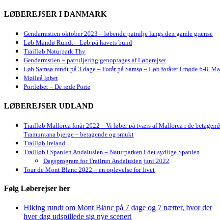
LØBEREJSER I DANMARK
Gendarmstien oktober 2023 – løbende patrulje langs den gamle grænse
Løb Mandø Rundt – Løb på havets bund
Trailløb Naturpark Thy
Gendarmstien – patruljering genoptages af Løberejser
Løb Samsø rundt på 3 dage – Forår på Samsø – Løb foråret i møde 6-8. Ma
Mølleå løbet
Portløbet – De røde Porte
LØBEREJSER UDLAND
Trailløb Mallorca forår 2022 – Vi løber på tværs af Mallorca i de betagen
Tramuntana bjerge – betagende og smukt
Trailløb Ireland
Trailløb i Spanien Andalusien – Naturparken i det sydlige Spanien
Dagsprogram for Trailrun Andalusien juni 2022
Tour de Mont Blanc 2022 – en oplevelse for livet
Følg Løberejser her
Hiking rundt om Mont Blanc på 7 dage og 7 nætter, hvor der
hver dag udspillede sig nye sceneri