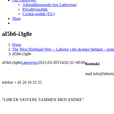
Om Løberejser
Afbestillingsregler hos Løberejser
Privatlivspolitik
Cookie-politik (EU)
Shop
al5b6-i3g8e
Hjem
The West Highland Way – Løbetur i det skotske højland – septe
al5b6-i3g8e
al5b6-i3g8e
Løberejser
2023-03-30T14:02:32+00:00
Kontakt
mail info@loberej
telefon + 45 26 16 25 25
“LØB ER SJOVERE SAMMEN MED ANDRE”