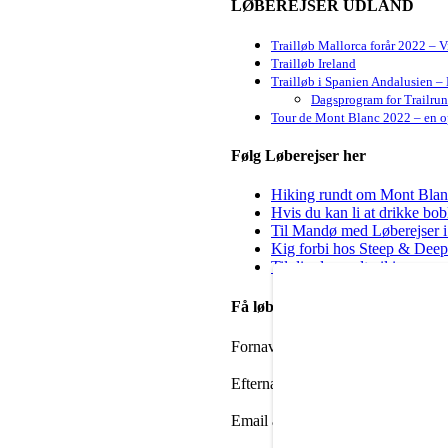
LØBEREJSER UDLAND
Trailløb Mallorca forår 2022 – 
Trailløb Ireland
Trailløb i Spanien Andalusien – 
Dagsprogram for Trailru
Tour de Mont Blanc 2022 – en op
Følg Løberejser her
Hiking rundt om Mont Blanc 
Hvis du kan li at drikke bo
Til Mandø med Løberejser i
Kig forbi hos Steep & Deep 
Til dig der godt vil igang m
Få løbenyheder i din mailbox
Fornavn
Efternavn
Email adresse: