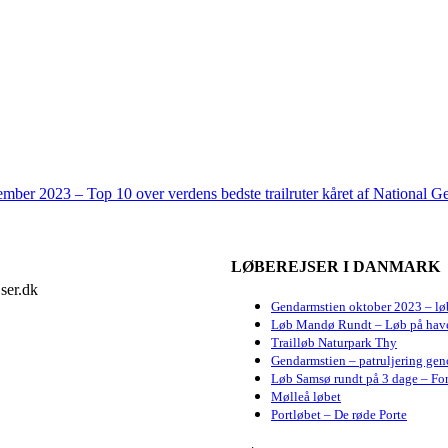
mber 2023 – Top 10 over verdens bedste trailruter kåret af National G
LØBEREJSER I DANMARK
ser.dk
Gendarmstien oktober 2023 – lø
Løb Mandø Rundt – Løb på hav
Trailløb Naturpark Thy
Gendarmstien – patruljering gen
Løb Samsø rundt på 3 dage – For
Mølleå løbet
Portløbet – De røde Porte