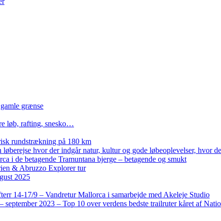
er
n gamle grænse
re løb, rafting, snesko…
isk rundstrækning på 180 km
løberejse hvor der indgår natur, kultur og gode løbeoplevelser, hvor der
lorca i de betagende Tramuntana bjerge – betagende og smukt
rien & Abruzzo Explorer tur
gust 2025
terr 14-17/9 – Vandretur Mallorca i samarbejde med Akeleje Studio
 september 2023 – Top 10 over verdens bedste trailruter kåret af Nati