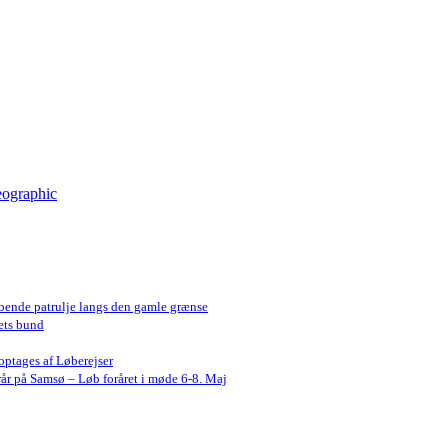
eographic
bende patrulje langs den gamle grænse
ets bund
optages af Løberejser
år på Samsø – Løb foråret i møde 6-8. Maj