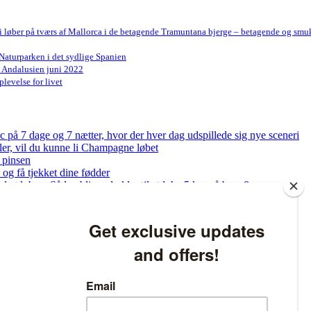
Vi løber på tværs af Mallorca i de betagende Tramuntana bjerge – betagende og smu
Naturparken i det sydlige Spanien
n Andalusien juni 2022
levelse for livet
på 7 dage og 7 nætter, hvor der hver dag udspillede sig nye sceneri
bler, vil du kunne li Champagne løbet
 pinsen
og få tjekket dine fødder
ed at løbe – Sådan bliver du klar til at løbe 5 km på bare 8 uger