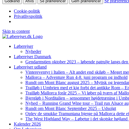
Se præferenc
Godkend
Afvis
Se præferencer
Gem præferencer
Cookie-politik
Privatlivspolitik
Skip to content
Løberejser
Nyheder
Løberejser Danmark
Gendarmstien oktober 2023 – løbende patrulje langs de
Løberejser udland
Vintereventyr i Italien – Alt andet end skiløb – Meget me
Mallorca – Adventure Run 4-8. juni program og indhold
Rundt om Mont Blanc august 2025 – Mytisk og legendar
Trailløb i Umbrien med et kig forbi det antikke Rom – En 
Trailløb Mallorca forår 2025 – Vi løber på tværs af Mal
Bjergløb i Norditalien – sensommer højdetræning i Umb
Nyhed – Running Grand Wine tour – Trail run Alsace au
Rundt om Mont Blanc September 2025 – Udsolgt
Oplev de smukke Tramuntana bjerge på Mallorca dette ef
The West Highland Way – Løbetur i det skotske højland –
Kalender 2026