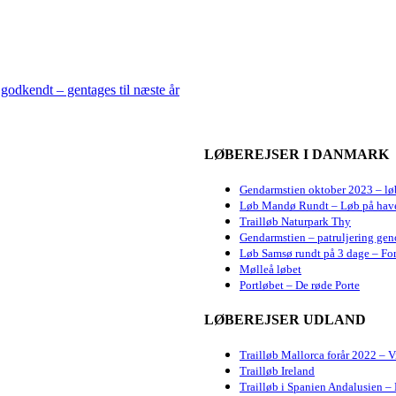
godkendt – gentages til næste år
LØBEREJSER I DANMARK
Gendarmstien oktober 2023 – lø
Løb Mandø Rundt – Løb på hav
Trailløb Naturpark Thy
Gendarmstien – patruljering gen
Løb Samsø rundt på 3 dage – For
Mølleå løbet
Portløbet – De røde Porte
LØBEREJSER UDLAND
Trailløb Mallorca forår 2022 – 
Trailløb Ireland
Trailløb i Spanien Andalusien – 