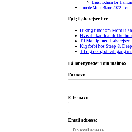
Dagsprogram for Trailru
Tour de Mont Blanc 2022 – en op
Følg Løberejser her
Hiking rundt om Mont Blanc 
Hvis du kan li at drikke bo
Til Mandø med Løberejser i
Kig forbi hos Steep & Deep 
Til dig der godt vil igang m
Få løbenyheder i din mailbox
Fornavn
Efternavn
Email adresse: