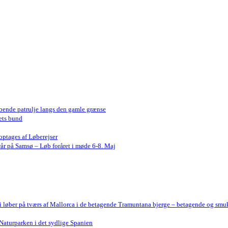
bende patrulje langs den gamle grænse
ets bund
optages af Løberejser
år på Samsø – Løb foråret i møde 6-8. Maj
Vi løber på tværs af Mallorca i de betagende Tramuntana bjerge – betagende og smu
Naturparken i det sydlige Spanien