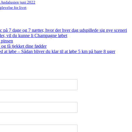
n Andalusien juni 2022
levelse for livet
på 7 dage og 7 nætter, hvor der hver dag udspillede sig nye sceneri
bler, vil du kunne li Champagne løbet
 pinsen
og få tjekket dine fødder
ed at løbe – Sådan bliver du klar til at løbe 5 km på bare 8 uger