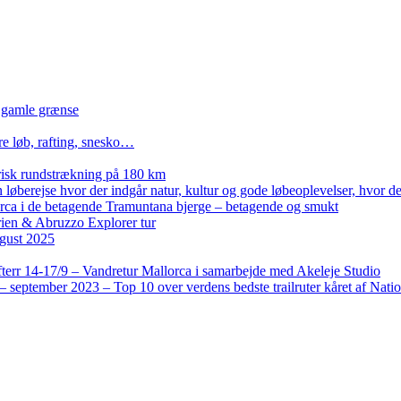
n gamle grænse
re løb, rafting, snesko…
isk rundstrækning på 180 km
løberejse hvor der indgår natur, kultur og gode løbeoplevelser, hvor der
lorca i de betagende Tramuntana bjerge – betagende og smukt
rien & Abruzzo Explorer tur
gust 2025
terr 14-17/9 – Vandretur Mallorca i samarbejde med Akeleje Studio
 september 2023 – Top 10 over verdens bedste trailruter kåret af Nati