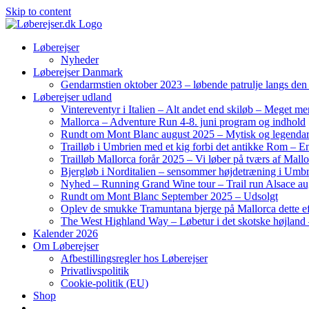
Skip to content
Løberejser
Nyheder
Løberejser Danmark
Gendarmstien oktober 2023 – løbende patrulje langs de
Løberejser udland
Vintereventyr i Italien – Alt andet end skiløb – Meget me
Mallorca – Adventure Run 4-8. juni program og indhold
Rundt om Mont Blanc august 2025 – Mytisk og legendar
Trailløb i Umbrien med et kig forbi det antikke Rom – En 
Trailløb Mallorca forår 2025 – Vi løber på tværs af Mal
Bjergløb i Norditalien – sensommer højdetræning i Umb
Nyhed – Running Grand Wine tour – Trail run Alsace au
Rundt om Mont Blanc September 2025 – Udsolgt
Oplev de smukke Tramuntana bjerge på Mallorca dette ef
The West Highland Way – Løbetur i det skotske højland –
Kalender 2026
Om Løberejser
Afbestillingsregler hos Løberejser
Privatlivspolitik
Cookie-politik (EU)
Shop