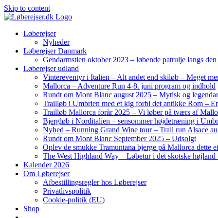
Skip to content
Løberejser
Nyheder
Løberejser Danmark
Gendarmstien oktober 2023 – løbende patrulje langs de
Løberejser udland
Vintereventyr i Italien – Alt andet end skiløb – Meget me
Mallorca – Adventure Run 4-8. juni program og indhold
Rundt om Mont Blanc august 2025 – Mytisk og legendar
Trailløb i Umbrien med et kig forbi det antikke Rom – En 
Trailløb Mallorca forår 2025 – Vi løber på tværs af Mal
Bjergløb i Norditalien – sensommer højdetræning i Umb
Nyhed – Running Grand Wine tour – Trail run Alsace au
Rundt om Mont Blanc September 2025 – Udsolgt
Oplev de smukke Tramuntana bjerge på Mallorca dette ef
The West Highland Way – Løbetur i det skotske højland –
Kalender 2026
Om Løberejser
Afbestillingsregler hos Løberejser
Privatlivspolitik
Cookie-politik (EU)
Shop