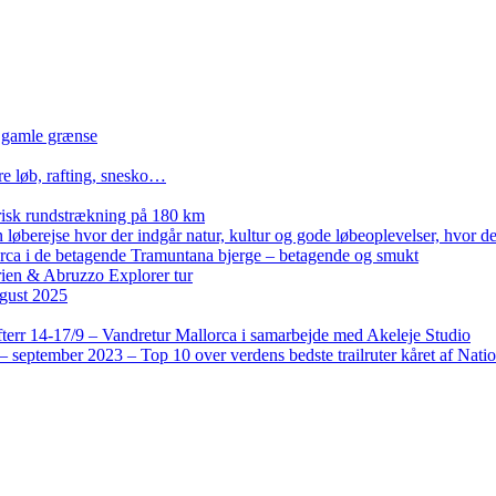
n gamle grænse
re løb, rafting, snesko…
isk rundstrækning på 180 km
løberejse hvor der indgår natur, kultur og gode løbeoplevelser, hvor der
lorca i de betagende Tramuntana bjerge – betagende og smukt
rien & Abruzzo Explorer tur
gust 2025
terr 14-17/9 – Vandretur Mallorca i samarbejde med Akeleje Studio
 september 2023 – Top 10 over verdens bedste trailruter kåret af Nati