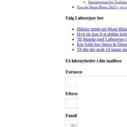
Dagsprogram for Trailru
Tour de Mont Blanc 2022 – en op
Følg Løberejser her
Hiking rundt om Mont Blanc 
Hvis du kan li at drikke bo
Til Mandø med Løberejser i
Kig forbi hos Steep & Deep 
Til dig der godt vil igang m
Få løbenyheder i din mailbox
Fornavn
Efternavn
Email adresse: