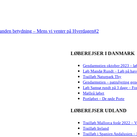
elt anden betydning – Mens vi venter på Hverdagen#2
LØBEREJSER I DANMARK
Gendarmstien oktober 2023 – lø
Løb Mandø Rundt – Løb på hav
Trailløb Naturpark Thy
Gendarmstien – patruljering gen
Løb Samsø rundt på 3 dage – For
Mølleå løbet
Portløbet – De røde Porte
LØBEREJSER UDLAND
Trailløb Mallorca forår 2022 – 
Trailløb Ireland
Trailløb i Spanien Andalusien – 