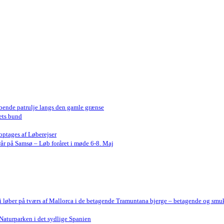
bende patrulje langs den gamle grænse
ets bund
optages af Løberejser
år på Samsø – Løb foråret i møde 6-8. Maj
Vi løber på tværs af Mallorca i de betagende Tramuntana bjerge – betagende og smu
Naturparken i det sydlige Spanien