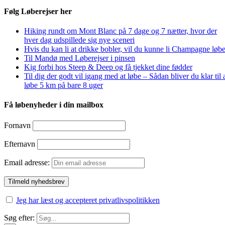
Følg Løberejser her
Hiking rundt om Mont Blanc på 7 dage og 7 nætter, hvor der
hver dag udspillede sig nye sceneri
Hvis du kan li at drikke bobler, vil du kunne li Champagne løbe
Til Mandø med Løberejser i pinsen
Kig forbi hos Steep & Deep og få tjekket dine fødder
Til dig der godt vil igang med at løbe – Sådan bliver du klar til 
løbe 5 km på bare 8 uger
Få løbenyheder i din mailbox
Fornavn
Efternavn
Email adresse:
Jeg har læst og accepteret privatlivspolitikken
Søg efter: