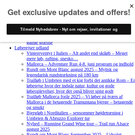
Skip to content
Løberejser
Nyheder
Løberejser Danmark
Gendarmstien oktober 2023 – løbende patrulje langs den
gamle grænse
Løberejser udland
Vintereventyr i Italien – Alt andet end skiløb – Meget
mere løb, rafting, snesko…
Mallorca – Adventure Run 4-8. juni program og indhold
Rundt om Mont Blanc august 2025 – Mytisk og
legendarisk rundstrækning på 180 km
Trailløb i Umbrien med et kig forbi det antikke Rom – E
løberejse hvor der indgår natur, kultur og gode
løbeoplevelser, hvor der også bliver spist godt
Trailløb Mallorca forår 2025 – Vi løber på tværs af
Mallorca i de betagende Tramuntana bjerge – betagende
og smukt
Bjergløb i Norditalien – sensommer højdetræning i
Umbrien & Abruzzo Explorer tur
Nyhed – Running Grand Wine tour – Trail run Alsace
august 2025
Rundt om Mont Blanc September 2025 – Udsolgt