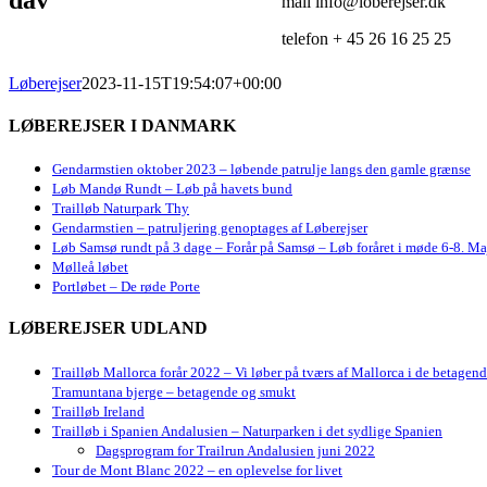
mail info@loberejser.dk
telefon + 45 26 16 25 25
Løberejser
2023-11-15T19:54:07+00:00
LØBEREJSER I DANMARK
Gendarmstien oktober 2023 – løbende patrulje langs den gamle grænse
Løb Mandø Rundt – Løb på havets bund
Trailløb Naturpark Thy
Gendarmstien – patruljering genoptages af Løberejser
Løb Samsø rundt på 3 dage – Forår på Samsø – Løb foråret i møde 6-8. Ma
Mølleå løbet
Portløbet – De røde Porte
LØBEREJSER UDLAND
Trailløb Mallorca forår 2022 – Vi løber på tværs af Mallorca i de betagen
Tramuntana bjerge – betagende og smukt
Trailløb Ireland
Trailløb i Spanien Andalusien – Naturparken i det sydlige Spanien
Dagsprogram for Trailrun Andalusien juni 2022
Tour de Mont Blanc 2022 – en oplevelse for livet