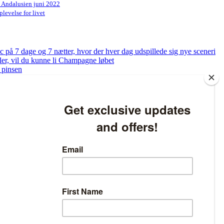
n Andalusien juni 2022
levelse for livet
på 7 dage og 7 nætter, hvor der hver dag udspillede sig nye sceneri
bler, vil du kunne li Champagne løbet
 pinsen
og få tjekket dine fødder
ed at løbe – Sådan bliver du klar til at løbe 5 km på bare 8 uger
atlivspolitikken