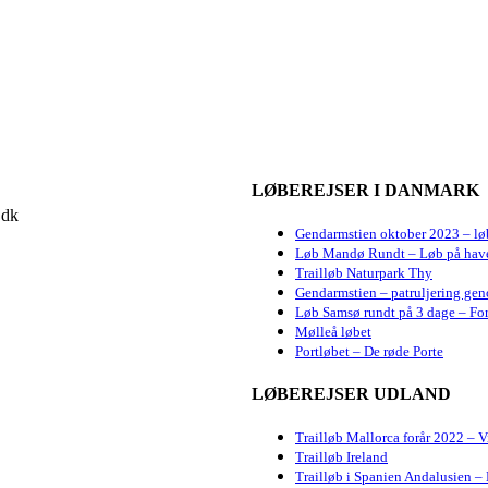
LØBEREJSER I DANMARK
.dk
Gendarmstien oktober 2023 – lø
Løb Mandø Rundt – Løb på hav
Trailløb Naturpark Thy
Gendarmstien – patruljering gen
Løb Samsø rundt på 3 dage – For
Mølleå løbet
Portløbet – De røde Porte
LØBEREJSER UDLAND
Trailløb Mallorca forår 2022 – 
Trailløb Ireland
Trailløb i Spanien Andalusien – 