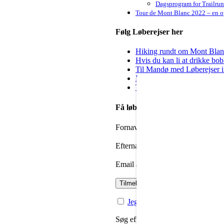
Dagsprogram for Trailru
Tour de Mont Blanc 2022 – en op
Følg Løberejser her
Hiking rundt om Mont Blanc 
Hvis du kan li at drikke bo
Til Mandø med Løberejser i
Kig forbi hos Steep & Deep 
Til dig der godt vil igang m
Få løbenyheder i din mailbox
Fornavn
Efternavn
Email adresse:
Jeg har læst og accepteret priv
Søg efter: