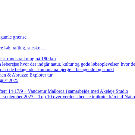
n gamle grænse
re løb, rafting, snesko…
isk rundstrækning på 180 km
løberejse hvor der indgår natur, kultur og gode løbeoplevelser, hvor der
lorca i de betagende Tramuntana bjerge – betagende og smukt
rien & Abruzzo Explorer tur
gust 2025
terr 14-17/9 – Vandretur Mallorca i samarbejde med Akeleje Studio
 september 2023 – Top 10 over verdens bedste trailruter kåret af Nati