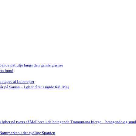
bende patrulje langs den gamle grænse
ets bund
optages af Løberejser
år på Samsø – Løb foråret i møde 6-8. Maj
Vi løber på tværs af Mallorca i de betagende Tramuntana bjerge – betagende og smu
Naturparken i det sydlige Spanien