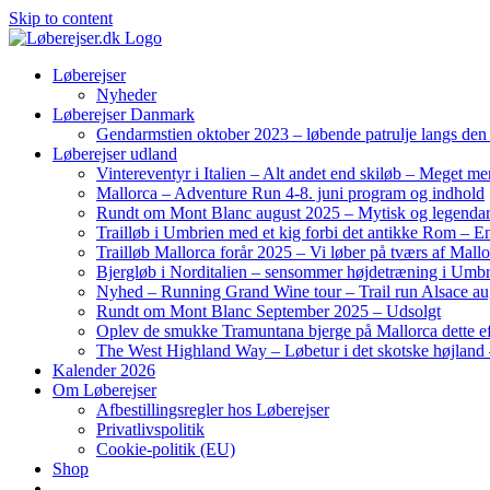
Skip to content
Løberejser
Nyheder
Løberejser Danmark
Gendarmstien oktober 2023 – løbende patrulje langs de
Løberejser udland
Vintereventyr i Italien – Alt andet end skiløb – Meget me
Mallorca – Adventure Run 4-8. juni program og indhold
Rundt om Mont Blanc august 2025 – Mytisk og legendar
Trailløb i Umbrien med et kig forbi det antikke Rom – En 
Trailløb Mallorca forår 2025 – Vi løber på tværs af Mal
Bjergløb i Norditalien – sensommer højdetræning i Umb
Nyhed – Running Grand Wine tour – Trail run Alsace au
Rundt om Mont Blanc September 2025 – Udsolgt
Oplev de smukke Tramuntana bjerge på Mallorca dette ef
The West Highland Way – Løbetur i det skotske højland –
Kalender 2026
Om Løberejser
Afbestillingsregler hos Løberejser
Privatlivspolitik
Cookie-politik (EU)
Shop