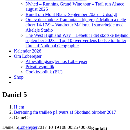
Nyhed – Running Grand Wine tour – Trail run Alsace
august 2025
Rundt om Mont Blanc September 2025 – Udsolgt
Oplev de smukke Tramuntana bjerge på Mallorca dette
efterr 14-17/9 – Vandretur Mallorca i samarbejde med
Akeleje Studio
The West Highland Way – Løbetur i det skotske højland
september 2023 – Top 10 over verdens bedste trailruter
kåret af National Geographic
Kalender 2026
Om Løberejser
Afbestillingsregler hos Løberejser
Privatlivspolitik
Cookie-politik (EU)
Shop
Daniel 5
Hjem
Beretning fra trailløb på tværs af Skotland oktober 2017
Daniel 5
Daniel 5
Løberejser
2017-10-19T08:00:25+00:00
Kontakt