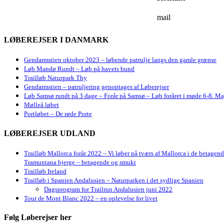
mail
LØBEREJSER I DANMARK
Gendarmstien oktober 2023 – løbende patrulje langs den gamle grænse
Løb Mandø Rundt – Løb på havets bund
Trailløb Naturpark Thy
Gendarmstien – patruljering genoptages af Løberejser
Løb Samsø rundt på 3 dage – Forår på Samsø – Løb foråret i møde 6-8. Ma
Mølleå løbet
Portløbet – De røde Porte
LØBEREJSER UDLAND
Trailløb Mallorca forår 2022 – Vi løber på tværs af Mallorca i de betagen
Tramuntana bjerge – betagende og smukt
Trailløb Ireland
Trailløb i Spanien Andalusien – Naturparken i det sydlige Spanien
Dagsprogram for Trailrun Andalusien juni 2022
Tour de Mont Blanc 2022 – en oplevelse for livet
Følg Løberejser her