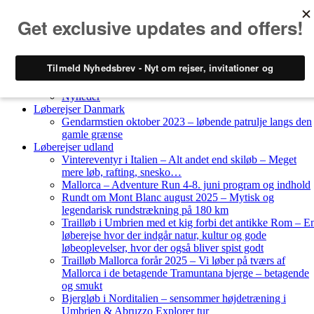
Skip to content
Løberejser
Nyheder
Løberejser Danmark
Gendarmstien oktober 2023 – løbende patrulje langs den
gamle grænse
Løberejser udland
Vintereventyr i Italien – Alt andet end skiløb – Meget
mere løb, rafting, snesko…
Mallorca – Adventure Run 4-8. juni program og indhold
Rundt om Mont Blanc august 2025 – Mytisk og
legendarisk rundstrækning på 180 km
Trailløb i Umbrien med et kig forbi det antikke Rom – E
løberejse hvor der indgår natur, kultur og gode
løbeoplevelser, hvor der også bliver spist godt
Trailløb Mallorca forår 2025 – Vi løber på tværs af
Mallorca i de betagende Tramuntana bjerge – betagende
og smukt
Bjergløb i Norditalien – sensommer højdetræning i
Umbrien & Abruzzo Explorer tur