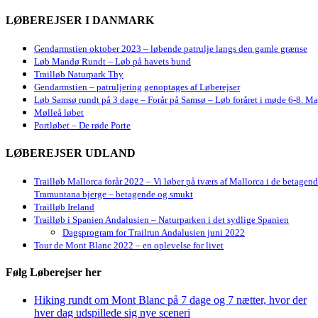
LØBEREJSER I DANMARK
Gendarmstien oktober 2023 – løbende patrulje langs den gamle grænse
Løb Mandø Rundt – Løb på havets bund
Trailløb Naturpark Thy
Gendarmstien – patruljering genoptages af Løberejser
Løb Samsø rundt på 3 dage – Forår på Samsø – Løb foråret i møde 6-8. Ma
Mølleå løbet
Portløbet – De røde Porte
LØBEREJSER UDLAND
Trailløb Mallorca forår 2022 – Vi løber på tværs af Mallorca i de betagen
Tramuntana bjerge – betagende og smukt
Trailløb Ireland
Trailløb i Spanien Andalusien – Naturparken i det sydlige Spanien
Dagsprogram for Trailrun Andalusien juni 2022
Tour de Mont Blanc 2022 – en oplevelse for livet
Følg Løberejser her
Hiking rundt om Mont Blanc på 7 dage og 7 nætter, hvor der
hver dag udspillede sig nye sceneri