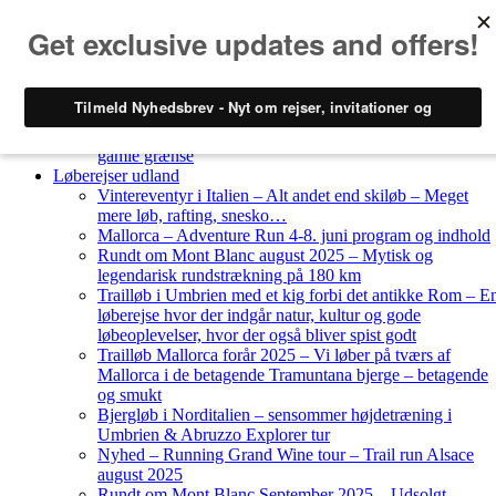
Skip to content
Løberejser
Nyheder
Løberejser Danmark
Gendarmstien oktober 2023 – løbende patrulje langs den
gamle grænse
Løberejser udland
Vintereventyr i Italien – Alt andet end skiløb – Meget
mere løb, rafting, snesko…
Mallorca – Adventure Run 4-8. juni program og indhold
Rundt om Mont Blanc august 2025 – Mytisk og
legendarisk rundstrækning på 180 km
Trailløb i Umbrien med et kig forbi det antikke Rom – E
løberejse hvor der indgår natur, kultur og gode
løbeoplevelser, hvor der også bliver spist godt
Trailløb Mallorca forår 2025 – Vi løber på tværs af
Mallorca i de betagende Tramuntana bjerge – betagende
og smukt
Bjergløb i Norditalien – sensommer højdetræning i
Umbrien & Abruzzo Explorer tur
Nyhed – Running Grand Wine tour – Trail run Alsace
august 2025
Rundt om Mont Blanc September 2025 – Udsolgt