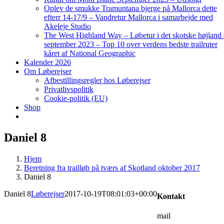
Oplev de smukke Tramuntana bjerge på Mallorca dette
efterr 14-17/9 – Vandretur Mallorca i samarbejde med
Akeleje Studio
The West Highland Way – Løbetur i det skotske højland
september 2023 – Top 10 over verdens bedste trailruter
kåret af National Geographic
Kalender 2026
Om Løberejser
Afbestillingsregler hos Løberejser
Privatlivspolitik
Cookie-politik (EU)
Shop
Daniel 8
Hjem
Beretning fra trailløb på tværs af Skotland oktober 2017
Daniel 8
Daniel 8
Løberejser
2017-10-19T08:01:03+00:00
Kontakt
mail