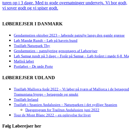
LØBEREJSER I DANMARK
Gendarmstien oktober 2023 – løbende patrulje langs den gamle grænse
Løb Mandø Rundt – Løb på havets bund
Trailløb Naturpark Thy
Gendarmstien – patruljering genoptages af Løberejser
Løb Samsø rundt på 3 dage – Forår på Samsø – Løb foråret i møde 6-8. Ma
Mølleå løbet
Portløbet – De røde Porte
LØBEREJSER UDLAND
Trailløb Mallorca forår 2022 – Vi løber på tværs af Mallorca i de betagen
Tramuntana bjerge – betagende og smukt
Trailløb Ireland
Trailløb i Spanien Andalusien – Naturparken i det sydlige Spanien
Dagsprogram for Trailrun Andalusien juni 2022
Tour de Mont Blanc 2022 – en oplevelse for livet
Følg Løberejser her