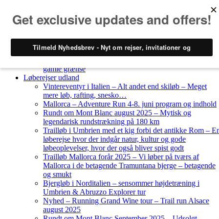
Skip to content
Løberejser
Nyheder
Løberejser Danmark
Gendarmstien oktober 2023 – løbende patrulje langs den
gamle grænse
Løberejser udland
Vintereventyr i Italien – Alt andet end skiløb – Meget
mere løb, rafting, snesko…
Mallorca – Adventure Run 4-8. juni program og indhold
Rundt om Mont Blanc august 2025 – Mytisk og
legendarisk rundstrækning på 180 km
Trailløb i Umbrien med et kig forbi det antikke Rom – E
løberejse hvor der indgår natur, kultur og gode
løbeoplevelser, hvor der også bliver spist godt
Trailløb Mallorca forår 2025 – Vi løber på tværs af
Mallorca i de betagende Tramuntana bjerge – betagende
og smukt
Bjergløb i Norditalien – sensommer højdetræning i
Umbrien & Abruzzo Explorer tur
Nyhed – Running Grand Wine tour – Trail run Alsace
august 2025
Rundt om Mont Blanc September 2025 – Udsolgt