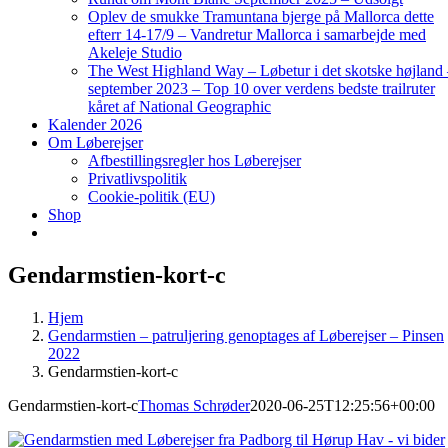
Oplev de smukke Tramuntana bjerge på Mallorca dette
efterr 14-17/9 – Vandretur Mallorca i samarbejde med
Akeleje Studio
The West Highland Way – Løbetur i det skotske højland
september 2023 – Top 10 over verdens bedste trailruter
kåret af National Geographic
Kalender 2026
Om Løberejser
Afbestillingsregler hos Løberejser
Privatlivspolitik
Cookie-politik (EU)
Shop
Gendarmstien-kort-c
Hjem
Gendarmstien – patruljering genoptages af Løberejser – Pinsen
2022
Gendarmstien-kort-c
Gendarmstien-kort-c
Thomas Schrøder
2020-06-25T12:25:56+00:00