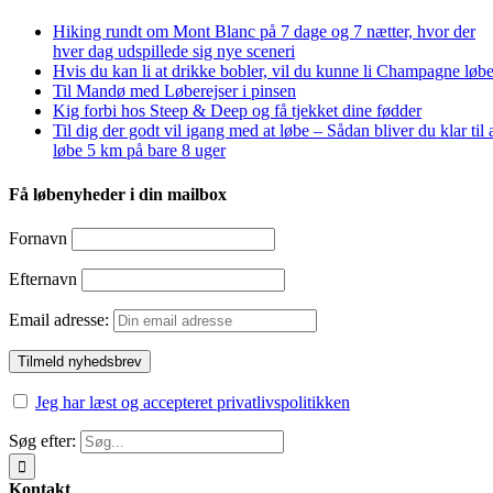
Hiking rundt om Mont Blanc på 7 dage og 7 nætter, hvor der
hver dag udspillede sig nye sceneri
Hvis du kan li at drikke bobler, vil du kunne li Champagne løbe
Til Mandø med Løberejser i pinsen
Kig forbi hos Steep & Deep og få tjekket dine fødder
Til dig der godt vil igang med at løbe – Sådan bliver du klar til 
løbe 5 km på bare 8 uger
Få løbenyheder i din mailbox
Fornavn
Efternavn
Email adresse:
Jeg har læst og accepteret privatlivspolitikken
Søg efter:
Kontakt