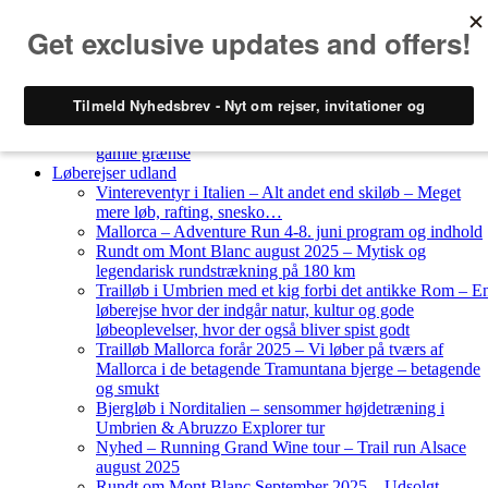
Skip to content
Løberejser
Nyheder
Løberejser Danmark
Gendarmstien oktober 2023 – løbende patrulje langs den
gamle grænse
Løberejser udland
Vintereventyr i Italien – Alt andet end skiløb – Meget
mere løb, rafting, snesko…
Mallorca – Adventure Run 4-8. juni program og indhold
Rundt om Mont Blanc august 2025 – Mytisk og
legendarisk rundstrækning på 180 km
Trailløb i Umbrien med et kig forbi det antikke Rom – E
løberejse hvor der indgår natur, kultur og gode
løbeoplevelser, hvor der også bliver spist godt
Trailløb Mallorca forår 2025 – Vi løber på tværs af
Mallorca i de betagende Tramuntana bjerge – betagende
og smukt
Bjergløb i Norditalien – sensommer højdetræning i
Umbrien & Abruzzo Explorer tur
Nyhed – Running Grand Wine tour – Trail run Alsace
august 2025
Rundt om Mont Blanc September 2025 – Udsolgt