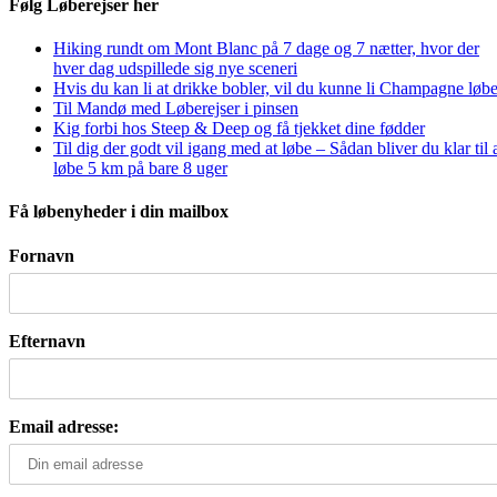
Følg Løberejser her
Hiking rundt om Mont Blanc på 7 dage og 7 nætter, hvor der
hver dag udspillede sig nye sceneri
Hvis du kan li at drikke bobler, vil du kunne li Champagne løbe
Til Mandø med Løberejser i pinsen
Kig forbi hos Steep & Deep og få tjekket dine fødder
Til dig der godt vil igang med at løbe – Sådan bliver du klar til 
løbe 5 km på bare 8 uger
Få løbenyheder i din mailbox
Fornavn
Efternavn
Email adresse: