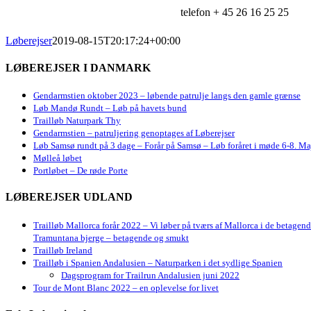
telefon + 45 26 16 25 25
Løberejser
2019-08-15T20:17:24+00:00
LØBEREJSER I DANMARK
Gendarmstien oktober 2023 – løbende patrulje langs den gamle grænse
Løb Mandø Rundt – Løb på havets bund
Trailløb Naturpark Thy
Gendarmstien – patruljering genoptages af Løberejser
Løb Samsø rundt på 3 dage – Forår på Samsø – Løb foråret i møde 6-8. Ma
Mølleå løbet
Portløbet – De røde Porte
LØBEREJSER UDLAND
Trailløb Mallorca forår 2022 – Vi løber på tværs af Mallorca i de betagen
Tramuntana bjerge – betagende og smukt
Trailløb Ireland
Trailløb i Spanien Andalusien – Naturparken i det sydlige Spanien
Dagsprogram for Trailrun Andalusien juni 2022
Tour de Mont Blanc 2022 – en oplevelse for livet