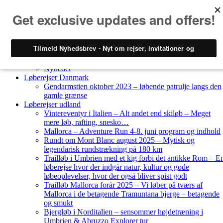
Skip to content
Løberejser
Nyheder
Løberejser Danmark
Gendarmstien oktober 2023 – løbende patrulje langs den
gamle grænse
Løberejser udland
Vintereventyr i Italien – Alt andet end skiløb – Meget
mere løb, rafting, snesko…
Mallorca – Adventure Run 4-8. juni program og indhold
Rundt om Mont Blanc august 2025 – Mytisk og
legendarisk rundstrækning på 180 km
Trailløb i Umbrien med et kig forbi det antikke Rom – E
løberejse hvor der indgår natur, kultur og gode
løbeoplevelser, hvor der også bliver spist godt
Trailløb Mallorca forår 2025 – Vi løber på tværs af
Mallorca i de betagende Tramuntana bjerge – betagende
og smukt
Bjergløb i Norditalien – sensommer højdetræning i
Umbrien & Abruzzo Explorer tur