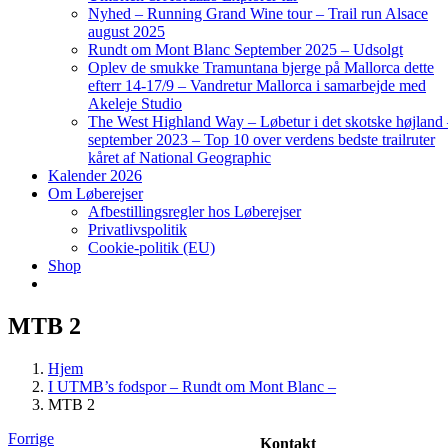
Nyhed – Running Grand Wine tour – Trail run Alsace
august 2025
Rundt om Mont Blanc September 2025 – Udsolgt
Oplev de smukke Tramuntana bjerge på Mallorca dette
efterr 14-17/9 – Vandretur Mallorca i samarbejde med
Akeleje Studio
The West Highland Way – Løbetur i det skotske højland
september 2023 – Top 10 over verdens bedste trailruter
kåret af National Geographic
Kalender 2026
Om Løberejser
Afbestillingsregler hos Løberejser
Privatlivspolitik
Cookie-politik (EU)
Shop
MTB 2
Hjem
I UTMB’s fodspor – Rundt om Mont Blanc –
MTB 2
Forrige
Kontakt