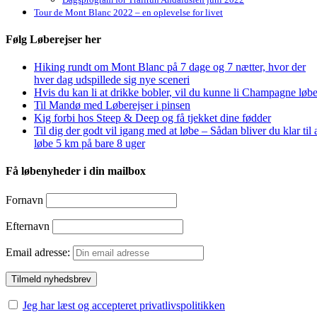
Tour de Mont Blanc 2022 – en oplevelse for livet
Følg Løberejser her
Hiking rundt om Mont Blanc på 7 dage og 7 nætter, hvor der
hver dag udspillede sig nye sceneri
Hvis du kan li at drikke bobler, vil du kunne li Champagne løbe
Til Mandø med Løberejser i pinsen
Kig forbi hos Steep & Deep og få tjekket dine fødder
Til dig der godt vil igang med at løbe – Sådan bliver du klar til 
løbe 5 km på bare 8 uger
Få løbenyheder i din mailbox
Fornavn
Efternavn
Email adresse:
Jeg har læst og accepteret privatlivspolitikken