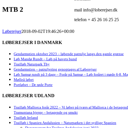
MTB 2
mail info@loberejser.dk
telefon + 45 26 16 25 25
Løberejser
2018-09-02T19:46:26+00:00
LØBEREJSER I DANMARK
Gendarmstien oktober 2023 – løbende patrulje langs den gamle grænse
Løb Mandø Rundt – Løb på havets bund
Trailløb Naturpark Thy
Gendarmstien – patruljering genoptages af Løberejser
Løb Samsø rundt på 3 dage – Forår på Samsø – Løb foråret i møde 6-8. Ma
Mølleå løbet
Portløbet – De røde Porte
LØBEREJSER UDLAND
Trailløb Mallorca forår 2022 – Vi løber på tværs af Mallorca i de betagen
Tramuntana bjerge – betagende og smukt
Trailløb Ireland
Trailløb i Spanien Andalusien – Naturparken i det sydlige Spanien
Dagsprogram for Trailrun Andalusien juni 2022