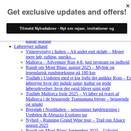
Skip to content
Løberejser
Nyheder
Løberejser Danmark
Gendarmstien oktober 2023 – løbende patrulje langs den
gamle grænse
Løberejser udland
Vintereventyr i Italien – Alt andet end skiløb – Meget
mere løb, rafting, snesko…
Mallorca – Adventure Run 4-8. juni program og indhold
Rundt om Mont Blanc august 2025 – Mytisk og
legendarisk rundstrækning på 180 km
Trailløb i Umbrien med et kig forbi det antikke Rom – E
løberejse hvor der indgår natur, kultur og gode
løbeoplevelser, hvor der også bliver spist godt
Trailløb Mallorca forår 2025 – Vi løber på tværs af
Mallorca i de betagende Tramuntana bjerge – betagende
og smukt
Bjergløb i Norditalien – sensommer højdetræning i
Umbrien & Abruzzo Explorer tur
Nyhed – Running Grand Wine tour – Trail run Alsace
august 2025
Rundt om Mont Blanc September 2025 – Udsolgt