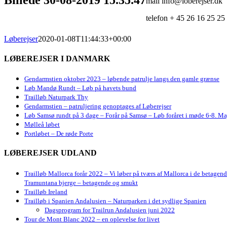
mail info@loberejser.dk
telefon + 45 26 16 25 25
Løberejser
2020-01-08T11:44:33+00:00
LØBEREJSER I DANMARK
Gendarmstien oktober 2023 – løbende patrulje langs den gamle grænse
Løb Mandø Rundt – Løb på havets bund
Trailløb Naturpark Thy
Gendarmstien – patruljering genoptages af Løberejser
Løb Samsø rundt på 3 dage – Forår på Samsø – Løb foråret i møde 6-8. Ma
Mølleå løbet
Portløbet – De røde Porte
LØBEREJSER UDLAND
Trailløb Mallorca forår 2022 – Vi løber på tværs af Mallorca i de betagen
Tramuntana bjerge – betagende og smukt
Trailløb Ireland
Trailløb i Spanien Andalusien – Naturparken i det sydlige Spanien
Dagsprogram for Trailrun Andalusien juni 2022
Tour de Mont Blanc 2022 – en oplevelse for livet