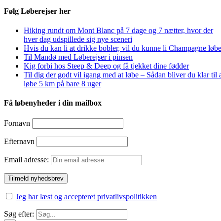
Følg Løberejser her
Hiking rundt om Mont Blanc på 7 dage og 7 nætter, hvor der
hver dag udspillede sig nye sceneri
Hvis du kan li at drikke bobler, vil du kunne li Champagne løbe
Til Mandø med Løberejser i pinsen
Kig forbi hos Steep & Deep og få tjekket dine fødder
Til dig der godt vil igang med at løbe – Sådan bliver du klar til 
løbe 5 km på bare 8 uger
Få løbenyheder i din mailbox
Fornavn
Efternavn
Email adresse:
Jeg har læst og accepteret privatlivspolitikken
Søg efter: