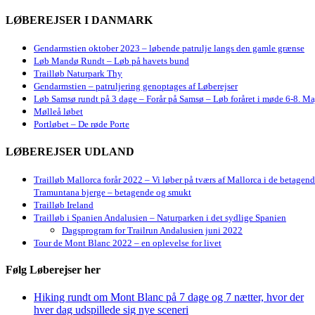
LØBEREJSER I DANMARK
Gendarmstien oktober 2023 – løbende patrulje langs den gamle grænse
Løb Mandø Rundt – Løb på havets bund
Trailløb Naturpark Thy
Gendarmstien – patruljering genoptages af Løberejser
Løb Samsø rundt på 3 dage – Forår på Samsø – Løb foråret i møde 6-8. Ma
Mølleå løbet
Portløbet – De røde Porte
LØBEREJSER UDLAND
Trailløb Mallorca forår 2022 – Vi løber på tværs af Mallorca i de betagen
Tramuntana bjerge – betagende og smukt
Trailløb Ireland
Trailløb i Spanien Andalusien – Naturparken i det sydlige Spanien
Dagsprogram for Trailrun Andalusien juni 2022
Tour de Mont Blanc 2022 – en oplevelse for livet
Følg Løberejser her
Hiking rundt om Mont Blanc på 7 dage og 7 nætter, hvor der
hver dag udspillede sig nye sceneri