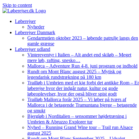
Skip to content
Løberejser
Nyheder
Løberejser Danmark
Gendarmstien oktober 2023 – løbende patrulje langs den
gamle grænse
Løberejser udland
Vintereventyr i Italien – Alt andet end skiløb – Meget
mere løb, rafting, snesko…
Mallorca – Adventure Run 4-8. juni program og indhold
Rundt om Mont Blanc august 2025 – Mytisk og
legendarisk rundstrækning på 180 km
Trailløb i Umbrien med et kig forbi det antikke Rom – E
løberejse hvor der indgår natur, kultur og gode
løbeoplevelser, hvor der også bliver spist godt
Trailløb Mallorca forår 2025 – Vi løber på tværs af
Mallorca i de betagende Tramuntana bjerge – betagende
og smukt
Bjergløb i Norditalien – sensommer højdetræning i
Umbrien & Abruzzo Explorer tur
Nyhed – Running Grand Wine tour – Trail run Alsace
august 2025
Rundt om Mont Blanc September 2025 – Udsolgt