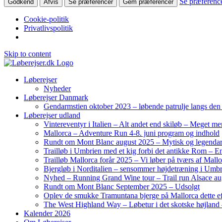
Se præferenc
Godkend
Afvis
Se præferencer
Gem præferencer
Cookie-politik
Privatlivspolitik
Skip to content
Løberejser
Nyheder
Løberejser Danmark
Gendarmstien oktober 2023 – løbende patrulje langs de
Løberejser udland
Vintereventyr i Italien – Alt andet end skiløb – Meget me
Mallorca – Adventure Run 4-8. juni program og indhold
Rundt om Mont Blanc august 2025 – Mytisk og legendar
Trailløb i Umbrien med et kig forbi det antikke Rom – En 
Trailløb Mallorca forår 2025 – Vi løber på tværs af Mal
Bjergløb i Norditalien – sensommer højdetræning i Umb
Nyhed – Running Grand Wine tour – Trail run Alsace au
Rundt om Mont Blanc September 2025 – Udsolgt
Oplev de smukke Tramuntana bjerge på Mallorca dette ef
The West Highland Way – Løbetur i det skotske højland –
Kalender 2026