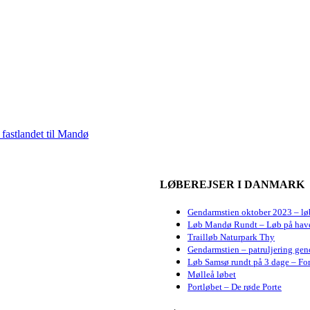
fastlandet til Mandø
LØBEREJSER I DANMARK
Gendarmstien oktober 2023 – lø
Løb Mandø Rundt – Løb på hav
Trailløb Naturpark Thy
Gendarmstien – patruljering gen
Løb Samsø rundt på 3 dage – For
Mølleå løbet
Portløbet – De røde Porte