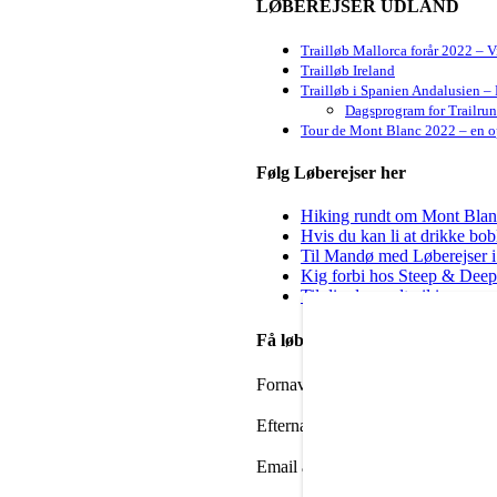
LØBEREJSER UDLAND
Trailløb Mallorca forår 2022 – 
Trailløb Ireland
Trailløb i Spanien Andalusien – 
Dagsprogram for Trailru
Tour de Mont Blanc 2022 – en op
Følg Løberejser her
Hiking rundt om Mont Blanc 
Hvis du kan li at drikke bo
Til Mandø med Løberejser i
Kig forbi hos Steep & Deep 
Til dig der godt vil igang m
Få løbenyheder i din mailbox
Fornavn
Efternavn
Email adresse: