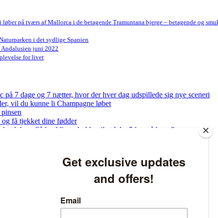
Vi løber på tværs af Mallorca i de betagende Tramuntana bjerge – betagende og smu
Naturparken i det sydlige Spanien
n Andalusien juni 2022
levelse for livet
på 7 dage og 7 nætter, hvor der hver dag udspillede sig nye sceneri
bler, vil du kunne li Champagne løbet
 pinsen
og få tjekket dine fødder
ed at løbe – Sådan bliver du klar til at løbe 5 km på bare 8 uger