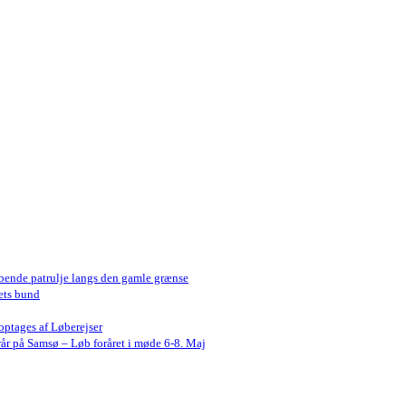
bende patrulje langs den gamle grænse
ets bund
optages af Løberejser
år på Samsø – Løb foråret i møde 6-8. Maj