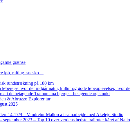
er
n gamle grænse
re løb, rafting, snesko…
isk rundstrækning på 180 km
løberejse hvor der indgår natur, kultur og gode løbeoplevelser, hvor der
lorca i de betagende Tramuntana bjerge – betagende og smukt
rien & Abruzzo Explorer tur
gust 2025
terr 14-17/9 – Vandretur Mallorca i samarbejde med Akeleje Studio
 september 2023 – Top 10 over verdens bedste trailruter kåret af Nati