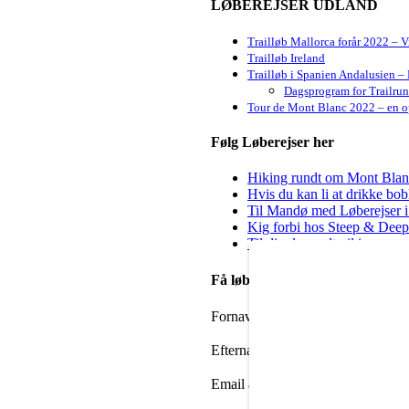
LØBEREJSER UDLAND
Trailløb Mallorca forår 2022 – 
Trailløb Ireland
Trailløb i Spanien Andalusien – 
Dagsprogram for Trailru
Tour de Mont Blanc 2022 – en op
Følg Løberejser her
Hiking rundt om Mont Blanc 
Hvis du kan li at drikke bo
Til Mandø med Løberejser i
Kig forbi hos Steep & Deep 
Til dig der godt vil igang m
Få løbenyheder i din mailbox
Fornavn
Efternavn
Email adresse: