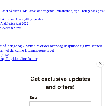
Vi løber på tværs af Mallorca i de betagende Tramuntana bjerge – betagende og smu
Naturparken i det sydlige Spanien
n Andalusien juni 2022
levelse for livet
på 7 dage og 7 nætter, hvor der hver dag udspillede sig nye sceneri
bler, vil du kunne li Champagne løbet
 pinsen
og få tjekket dine fødder
ed at løbe – Sådan bliver du klar til at løbe 5 km på bare 8 uger