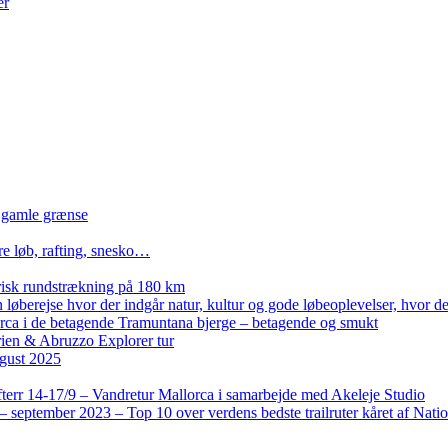
er
n gamle grænse
re løb, rafting, snesko…
isk rundstrækning på 180 km
løberejse hvor der indgår natur, kultur og gode løbeoplevelser, hvor der
lorca i de betagende Tramuntana bjerge – betagende og smukt
rien & Abruzzo Explorer tur
gust 2025
terr 14-17/9 – Vandretur Mallorca i samarbejde med Akeleje Studio
 september 2023 – Top 10 over verdens bedste trailruter kåret af Nati