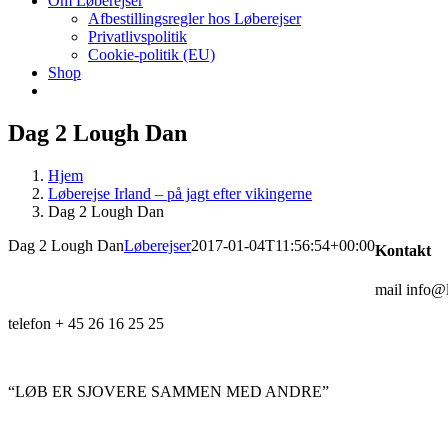
Om Løberejser
Afbestillingsregler hos Løberejser
Privatlivspolitik
Cookie-politik (EU)
Shop
Dag 2 Lough Dan
Hjem
Løberejse Irland – på jagt efter vikingerne
Dag 2 Lough Dan
Dag 2 Lough Dan
Løberejser
2017-01-04T11:56:54+00:00
Kontakt
mail info@l
telefon + 45 26 16 25 25
“LØB ER SJOVERE SAMMEN MED ANDRE”