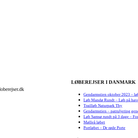
LØBEREJSER I DANMARK
oberejser.dk
Gendarmstien oktober 2023 – lø
Løb Mandø Rundt – Løb på hav
Trailløb Naturpark Thy
Gendarmstien – patruljering gen
Løb Samsø rundt på 3 dage – For
Mølleå løbet
Portløbet – De røde Porte