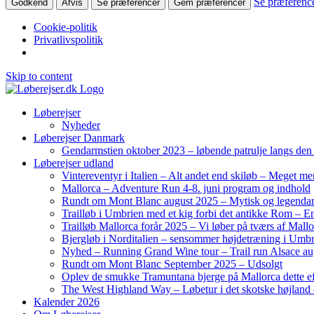
Se præferenc
Godkend
Afvis
Se præferencer
Gem præferencer
Cookie-politik
Privatlivspolitik
Skip to content
Løberejser
Nyheder
Løberejser Danmark
Gendarmstien oktober 2023 – løbende patrulje langs de
Løberejser udland
Vintereventyr i Italien – Alt andet end skiløb – Meget me
Mallorca – Adventure Run 4-8. juni program og indhold
Rundt om Mont Blanc august 2025 – Mytisk og legendar
Trailløb i Umbrien med et kig forbi det antikke Rom – En 
Trailløb Mallorca forår 2025 – Vi løber på tværs af Mal
Bjergløb i Norditalien – sensommer højdetræning i Umb
Nyhed – Running Grand Wine tour – Trail run Alsace au
Rundt om Mont Blanc September 2025 – Udsolgt
Oplev de smukke Tramuntana bjerge på Mallorca dette ef
The West Highland Way – Løbetur i det skotske højland –
Kalender 2026