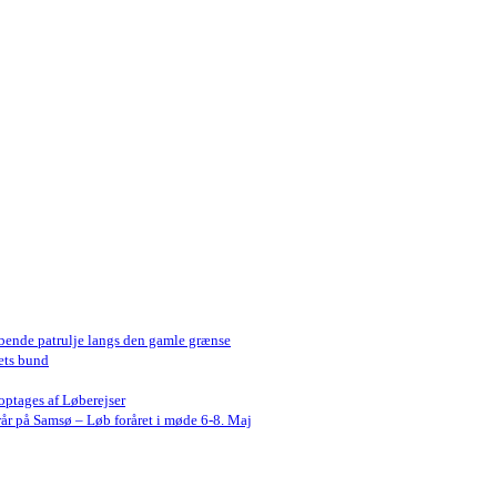
bende patrulje langs den gamle grænse
ets bund
optages af Løberejser
år på Samsø – Løb foråret i møde 6-8. Maj