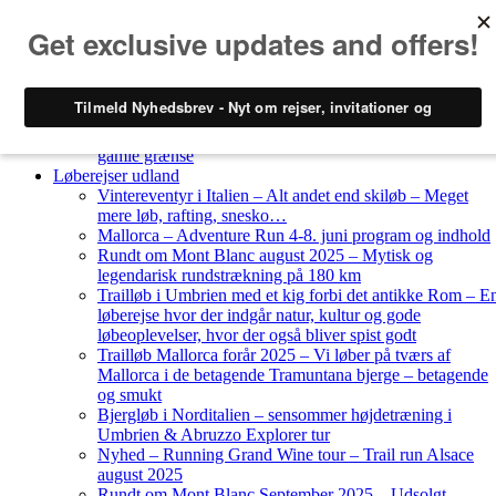
Skip to content
Løberejser
Nyheder
Løberejser Danmark
Gendarmstien oktober 2023 – løbende patrulje langs den
gamle grænse
Løberejser udland
Vintereventyr i Italien – Alt andet end skiløb – Meget
mere løb, rafting, snesko…
Mallorca – Adventure Run 4-8. juni program og indhold
Rundt om Mont Blanc august 2025 – Mytisk og
legendarisk rundstrækning på 180 km
Trailløb i Umbrien med et kig forbi det antikke Rom – E
løberejse hvor der indgår natur, kultur og gode
løbeoplevelser, hvor der også bliver spist godt
Trailløb Mallorca forår 2025 – Vi løber på tværs af
Mallorca i de betagende Tramuntana bjerge – betagende
og smukt
Bjergløb i Norditalien – sensommer højdetræning i
Umbrien & Abruzzo Explorer tur
Nyhed – Running Grand Wine tour – Trail run Alsace
august 2025
Rundt om Mont Blanc September 2025 – Udsolgt