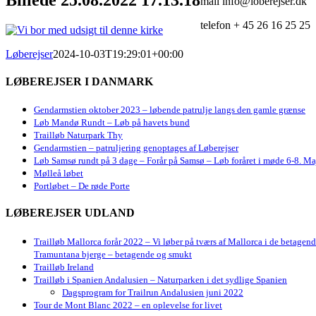
mail info@loberejser.dk
telefon + 45 26 16 25 25
Løberejser
2024-10-03T19:29:01+00:00
LØBEREJSER I DANMARK
Gendarmstien oktober 2023 – løbende patrulje langs den gamle grænse
Løb Mandø Rundt – Løb på havets bund
Trailløb Naturpark Thy
Gendarmstien – patruljering genoptages af Løberejser
Løb Samsø rundt på 3 dage – Forår på Samsø – Løb foråret i møde 6-8. Ma
Mølleå løbet
Portløbet – De røde Porte
LØBEREJSER UDLAND
Trailløb Mallorca forår 2022 – Vi løber på tværs af Mallorca i de betagen
Tramuntana bjerge – betagende og smukt
Trailløb Ireland
Trailløb i Spanien Andalusien – Naturparken i det sydlige Spanien
Dagsprogram for Trailrun Andalusien juni 2022
Tour de Mont Blanc 2022 – en oplevelse for livet