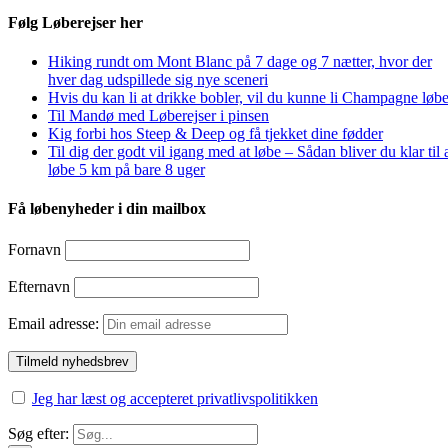
Følg Løberejser her
Hiking rundt om Mont Blanc på 7 dage og 7 nætter, hvor der
hver dag udspillede sig nye sceneri
Hvis du kan li at drikke bobler, vil du kunne li Champagne løbe
Til Mandø med Løberejser i pinsen
Kig forbi hos Steep & Deep og få tjekket dine fødder
Til dig der godt vil igang med at løbe – Sådan bliver du klar til 
løbe 5 km på bare 8 uger
Få løbenyheder i din mailbox
Fornavn
Efternavn
Email adresse:
Jeg har læst og accepteret privatlivspolitikken
Søg efter: