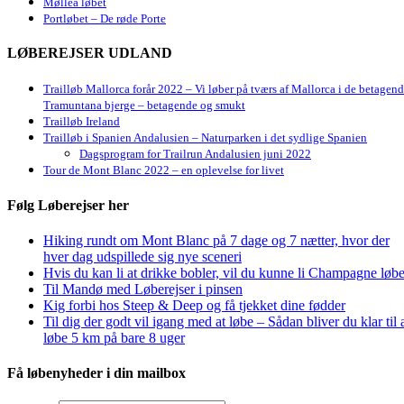
Mølleå løbet
Portløbet – De røde Porte
LØBEREJSER UDLAND
Trailløb Mallorca forår 2022 – Vi løber på tværs af Mallorca i de betagen
Tramuntana bjerge – betagende og smukt
Trailløb Ireland
Trailløb i Spanien Andalusien – Naturparken i det sydlige Spanien
Dagsprogram for Trailrun Andalusien juni 2022
Tour de Mont Blanc 2022 – en oplevelse for livet
Følg Løberejser her
Hiking rundt om Mont Blanc på 7 dage og 7 nætter, hvor der
hver dag udspillede sig nye sceneri
Hvis du kan li at drikke bobler, vil du kunne li Champagne løbe
Til Mandø med Løberejser i pinsen
Kig forbi hos Steep & Deep og få tjekket dine fødder
Til dig der godt vil igang med at løbe – Sådan bliver du klar til 
løbe 5 km på bare 8 uger
Få løbenyheder i din mailbox