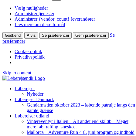
Vælg muligheder
Administrer tjenester
Administrer {vendor_count} leverandører
Læs mere om disse formål
Se
Godkend
Afvis
Se præferencer
Gem præferencer
præferencer
Cookie-politik
Privatlivspolitik
Skip to content
Løberejser
Nyheder
Løberejser Danmark
Gendarmstien oktober 2023 – løbende patrulje langs den
gamle grænse
Løberejser udland
Vintereventyr i Italien – Alt andet end skiløb – Meget
mere løb, rafting, snesko…
Mallorca – Adventure Run 4-8. juni program og indhold