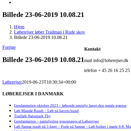
Billede 23-06-2019 10.08.21
Hjem
Løberejser løber Trailman i Rude skov
Billede 23-06-2019 10.08.21
Forrige
Kontakt
Billede 23-06-2019 10.08.21
mail info@loberejser.dk
telefon + 45 26 16 25 25
Løberejser
2019-06-23T10:30:34+00:00
LØBEREJSER I DANMARK
Gendarmstien oktober 2023 – løbende patrulje langs den gamle grænse
Løb Mandø Rundt – Løb på havets bund
Trailløb Naturpark Thy
Gendarmstien – patruljering genoptages af Løberejser
Løb Samsø rundt på 3 dage – Forår på Samsø – Løb foråret i møde 6-8. Ma