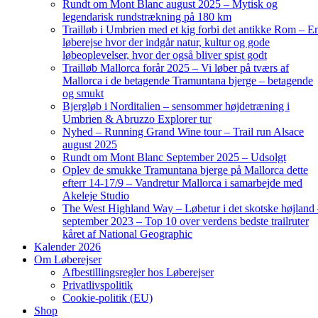
Rundt om Mont Blanc august 2025 – Mytisk og
legendarisk rundstrækning på 180 km
Trailløb i Umbrien med et kig forbi det antikke Rom – E
løberejse hvor der indgår natur, kultur og gode
løbeoplevelser, hvor der også bliver spist godt
Trailløb Mallorca forår 2025 – Vi løber på tværs af
Mallorca i de betagende Tramuntana bjerge – betagende
og smukt
Bjergløb i Norditalien – sensommer højdetræning i
Umbrien & Abruzzo Explorer tur
Nyhed – Running Grand Wine tour – Trail run Alsace
august 2025
Rundt om Mont Blanc September 2025 – Udsolgt
Oplev de smukke Tramuntana bjerge på Mallorca dette
efterr 14-17/9 – Vandretur Mallorca i samarbejde med
Akeleje Studio
The West Highland Way – Løbetur i det skotske højland
september 2023 – Top 10 over verdens bedste trailruter
kåret af National Geographic
Kalender 2026
Om Løberejser
Afbestillingsregler hos Løberejser
Privatlivspolitik
Cookie-politik (EU)
Shop