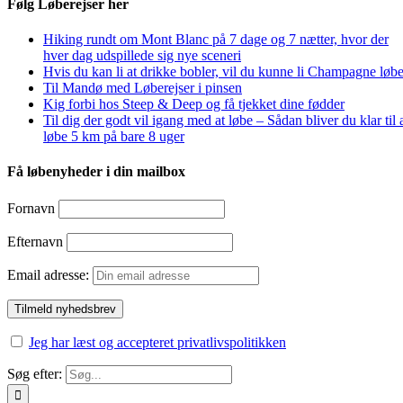
Følg Løberejser her
Hiking rundt om Mont Blanc på 7 dage og 7 nætter, hvor der
hver dag udspillede sig nye sceneri
Hvis du kan li at drikke bobler, vil du kunne li Champagne løbe
Til Mandø med Løberejser i pinsen
Kig forbi hos Steep & Deep og få tjekket dine fødder
Til dig der godt vil igang med at løbe – Sådan bliver du klar til 
løbe 5 km på bare 8 uger
Få løbenyheder i din mailbox
Fornavn
Efternavn
Email adresse:
Jeg har læst og accepteret privatlivspolitikken
Søg efter: