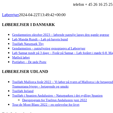
telefon + 45 26 16 25 25
Løberejser
2024-04-22T13:49:42+00:00
LØBEREJSER I DANMARK
Gendarmstien oktober 2023 – løbende patrulje langs den gamle grænse
Løb Mandø Rundt – Løb på havets bund
Trailløb Naturpark Thy
Gendarmstien – patruljering genoptages af Løberejser
Løb Samsø rundt på 3 dage – Forår på Samsø – Løb foråret i møde 6-8. Ma
Mølleå løbet
Portløbet – De røde Porte
LØBEREJSER UDLAND
Trailløb Mallorca forår 2022 – Vi løber på tværs af Mallorca i de betagen
Tramuntana bjerge – betagende og smukt
Trailløb Ireland
Trailløb i Spanien Andalusien – Naturparken i det sydlige Spanien
Dagsprogram for Trailrun Andalusien juni 2022
Tour de Mont Blanc 2022 – en oplevelse for livet