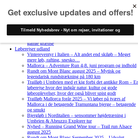
Skip to content
Løberejser
Nyheder
Løberejser Danmark
Gendarmstien oktober 2023 – løbende patrulje langs den
gamle grænse
Løberejser udland
Vintereventyr i Italien – Alt andet end skiløb – Meget
mere løb, rafting, snesko…
Mallorca – Adventure Run 4-8. juni program og indhold
Rundt om Mont Blanc august 2025 – Mytisk og
legendarisk rundstrækning på 180 km
Trailløb i Umbrien med et kig forbi det antikke Rom – E
løberejse hvor der indgår natur, kultur og gode
løbeoplevelser, hvor der også bliver spist godt
Trailløb Mallorca forår 2025 – Vi løber på tværs af
Mallorca i de betagende Tramuntana bjerge – betagende
og smukt
Bjergløb i Norditalien – sensommer højdetræning i
Umbrien & Abruzzo Explorer tur
Nyhed – Running Grand Wine tour – Trail run Alsace
august 2025
Rundt om Mont Blanc September 2025 – Udsolgt