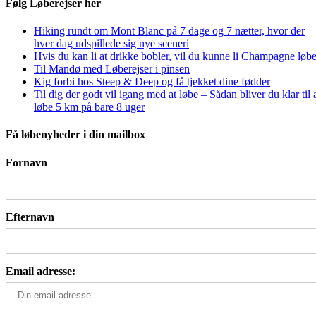
Følg Løberejser her
Hiking rundt om Mont Blanc på 7 dage og 7 nætter, hvor der
hver dag udspillede sig nye sceneri
Hvis du kan li at drikke bobler, vil du kunne li Champagne løbe
Til Mandø med Løberejser i pinsen
Kig forbi hos Steep & Deep og få tjekket dine fødder
Til dig der godt vil igang med at løbe – Sådan bliver du klar til 
løbe 5 km på bare 8 uger
Få løbenyheder i din mailbox
Fornavn
Efternavn
Email adresse: