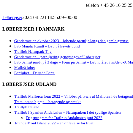
telefon + 45 26 16 25 25
Løberejser
2024-04-22T14:55:09+00:00
LØBEREJSER I DANMARK
Gendarmstien oktober 2023 – løbende patrulje langs den gamle grænse
Løb Mandø Rundt – Løb på havets bund
Trailløb Naturpark Thy
Gendarmstien – patruljering genoptages af Løberejser
Løb Samsø rundt på 3 dage – Forår på Samsø – Løb foråret i møde 6-8. Ma
Mølleå løbet
Portløbet – De røde Porte
LØBEREJSER UDLAND
Trailløb Mallorca forår 2022 – Vi løber på tværs af Mallorca i de betagen
Tramuntana bjerge – betagende og smukt
Trailløb Ireland
Trailløb i Spanien Andalusien – Naturparken i det sydlige Spanien
Dagsprogram for Trailrun Andalusien juni 2022
Tour de Mont Blanc 2022 – en oplevelse for livet