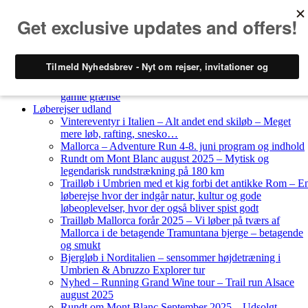
Skip to content
Løberejser
Nyheder
Løberejser Danmark
Gendarmstien oktober 2023 – løbende patrulje langs den
gamle grænse
Løberejser udland
Vintereventyr i Italien – Alt andet end skiløb – Meget
mere løb, rafting, snesko…
Mallorca – Adventure Run 4-8. juni program og indhold
Rundt om Mont Blanc august 2025 – Mytisk og
legendarisk rundstrækning på 180 km
Trailløb i Umbrien med et kig forbi det antikke Rom – E
løberejse hvor der indgår natur, kultur og gode
løbeoplevelser, hvor der også bliver spist godt
Trailløb Mallorca forår 2025 – Vi løber på tværs af
Mallorca i de betagende Tramuntana bjerge – betagende
og smukt
Bjergløb i Norditalien – sensommer højdetræning i
Umbrien & Abruzzo Explorer tur
Nyhed – Running Grand Wine tour – Trail run Alsace
august 2025
Rundt om Mont Blanc September 2025 – Udsolgt