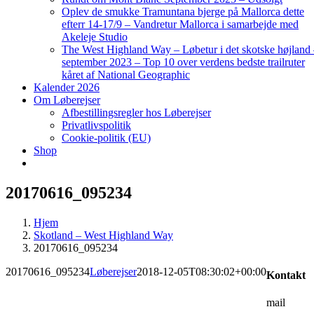
Oplev de smukke Tramuntana bjerge på Mallorca dette
efterr 14-17/9 – Vandretur Mallorca i samarbejde med
Akeleje Studio
The West Highland Way – Løbetur i det skotske højland
september 2023 – Top 10 over verdens bedste trailruter
kåret af National Geographic
Kalender 2026
Om Løberejser
Afbestillingsregler hos Løberejser
Privatlivspolitik
Cookie-politik (EU)
Shop
20170616_095234
Hjem
Skotland – West Highland Way
20170616_095234
20170616_095234
Løberejser
2018-12-05T08:30:02+00:00
Kontakt
mail