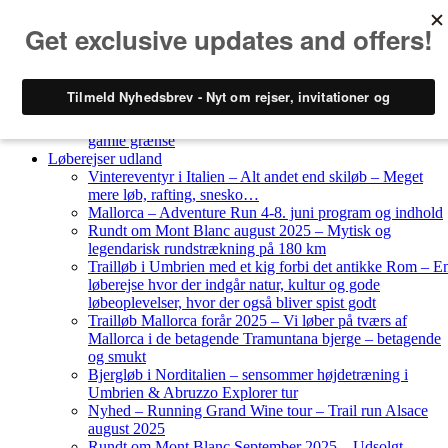
Skip to content
Løberejser
Nyheder
Løberejser Danmark
Gendarmstien oktober 2023 – løbende patrulje langs den
gamle grænse
Løberejser udland
Vintereventyr i Italien – Alt andet end skiløb – Meget
mere løb, rafting, snesko…
Mallorca – Adventure Run 4-8. juni program og indhold
Rundt om Mont Blanc august 2025 – Mytisk og
legendarisk rundstrækning på 180 km
Trailløb i Umbrien med et kig forbi det antikke Rom – E
løberejse hvor der indgår natur, kultur og gode
løbeoplevelser, hvor der også bliver spist godt
Trailløb Mallorca forår 2025 – Vi løber på tværs af
Mallorca i de betagende Tramuntana bjerge – betagende
og smukt
Bjergløb i Norditalien – sensommer højdetræning i
Umbrien & Abruzzo Explorer tur
Nyhed – Running Grand Wine tour – Trail run Alsace
august 2025
Rundt om Mont Blanc September 2025 – Udsolgt