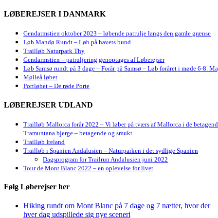
LØBEREJSER I DANMARK
Gendarmstien oktober 2023 – løbende patrulje langs den gamle grænse
Løb Mandø Rundt – Løb på havets bund
Trailløb Naturpark Thy
Gendarmstien – patruljering genoptages af Løberejser
Løb Samsø rundt på 3 dage – Forår på Samsø – Løb foråret i møde 6-8. Ma
Mølleå løbet
Portløbet – De røde Porte
LØBEREJSER UDLAND
Trailløb Mallorca forår 2022 – Vi løber på tværs af Mallorca i de betagen
Tramuntana bjerge – betagende og smukt
Trailløb Ireland
Trailløb i Spanien Andalusien – Naturparken i det sydlige Spanien
Dagsprogram for Trailrun Andalusien juni 2022
Tour de Mont Blanc 2022 – en oplevelse for livet
Følg Løberejser her
Hiking rundt om Mont Blanc på 7 dage og 7 nætter, hvor der
hver dag udspillede sig nye sceneri