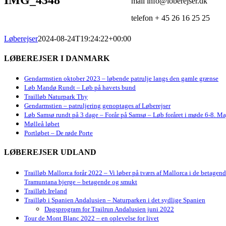
mail info@loberejser.dk
telefon + 45 26 16 25 25
Løberejser
2024-08-24T19:24:22+00:00
LØBEREJSER I DANMARK
Gendarmstien oktober 2023 – løbende patrulje langs den gamle grænse
Løb Mandø Rundt – Løb på havets bund
Trailløb Naturpark Thy
Gendarmstien – patruljering genoptages af Løberejser
Løb Samsø rundt på 3 dage – Forår på Samsø – Løb foråret i møde 6-8. Ma
Mølleå løbet
Portløbet – De røde Porte
LØBEREJSER UDLAND
Trailløb Mallorca forår 2022 – Vi løber på tværs af Mallorca i de betagen
Tramuntana bjerge – betagende og smukt
Trailløb Ireland
Trailløb i Spanien Andalusien – Naturparken i det sydlige Spanien
Dagsprogram for Trailrun Andalusien juni 2022
Tour de Mont Blanc 2022 – en oplevelse for livet