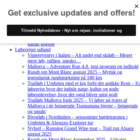
Skip to content
Løberejser
Nyheder
Løberejser Danmark
Gendarmstien oktober 2023 – løbende patrulje langs den
gamle grænse
Løberejser udland
Vintereventyr i Italien – Alt andet end skiløb – Meget
mere løb, rafting, snesko…
Mallorca – Adventure Run 4-8. juni program og indhold
Rundt om Mont Blanc august 2025 – Mytisk og
legendarisk rundstrækning på 180 km
Trailløb i Umbrien med et kig forbi det antikke Rom – E
løberejse hvor der indgår natur, kultur og gode
løbeoplevelser, hvor der også bliver spist godt
Trailløb Mallorca forår 2025 – Vi løber på tværs af
Mallorca i de betagende Tramuntana bjerge – betagende
og smukt
Bjergløb i Norditalien – sensommer højdetræning i
Umbrien & Abruzzo Explorer tur
Nyhed – Running Grand Wine tour – Trail run Alsace
august 2025
Rundt om Mont Blanc September 2025 – Udsolgt