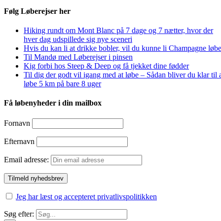
Følg Løberejser her
Hiking rundt om Mont Blanc på 7 dage og 7 nætter, hvor der
hver dag udspillede sig nye sceneri
Hvis du kan li at drikke bobler, vil du kunne li Champagne løbe
Til Mandø med Løberejser i pinsen
Kig forbi hos Steep & Deep og få tjekket dine fødder
Til dig der godt vil igang med at løbe – Sådan bliver du klar til 
løbe 5 km på bare 8 uger
Få løbenyheder i din mailbox
Fornavn
Efternavn
Email adresse:
Jeg har læst og accepteret privatlivspolitikken
Søg efter: