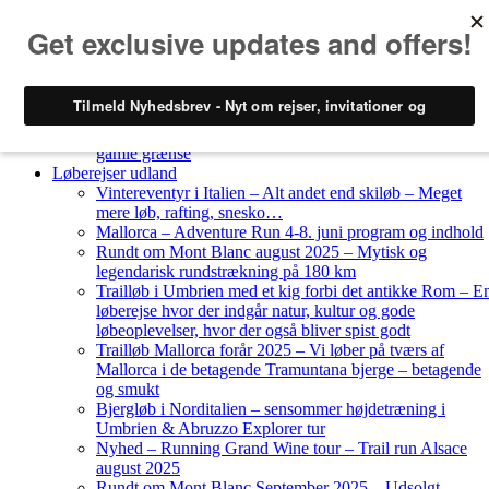
Skip to content
Løberejser
Nyheder
Løberejser Danmark
Gendarmstien oktober 2023 – løbende patrulje langs den
gamle grænse
Løberejser udland
Vintereventyr i Italien – Alt andet end skiløb – Meget
mere løb, rafting, snesko…
Mallorca – Adventure Run 4-8. juni program og indhold
Rundt om Mont Blanc august 2025 – Mytisk og
legendarisk rundstrækning på 180 km
Trailløb i Umbrien med et kig forbi det antikke Rom – E
løberejse hvor der indgår natur, kultur og gode
løbeoplevelser, hvor der også bliver spist godt
Trailløb Mallorca forår 2025 – Vi løber på tværs af
Mallorca i de betagende Tramuntana bjerge – betagende
og smukt
Bjergløb i Norditalien – sensommer højdetræning i
Umbrien & Abruzzo Explorer tur
Nyhed – Running Grand Wine tour – Trail run Alsace
august 2025
Rundt om Mont Blanc September 2025 – Udsolgt