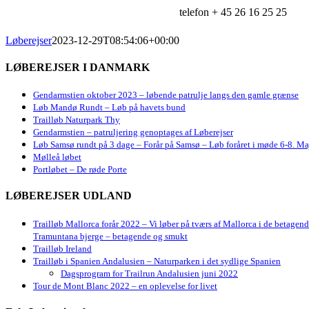
telefon + 45 26 16 25 25
Løberejser
2023-12-29T08:54:06+00:00
LØBEREJSER I DANMARK
Gendarmstien oktober 2023 – løbende patrulje langs den gamle grænse
Løb Mandø Rundt – Løb på havets bund
Trailløb Naturpark Thy
Gendarmstien – patruljering genoptages af Løberejser
Løb Samsø rundt på 3 dage – Forår på Samsø – Løb foråret i møde 6-8. Ma
Mølleå løbet
Portløbet – De røde Porte
LØBEREJSER UDLAND
Trailløb Mallorca forår 2022 – Vi løber på tværs af Mallorca i de betagen
Tramuntana bjerge – betagende og smukt
Trailløb Ireland
Trailløb i Spanien Andalusien – Naturparken i det sydlige Spanien
Dagsprogram for Trailrun Andalusien juni 2022
Tour de Mont Blanc 2022 – en oplevelse for livet