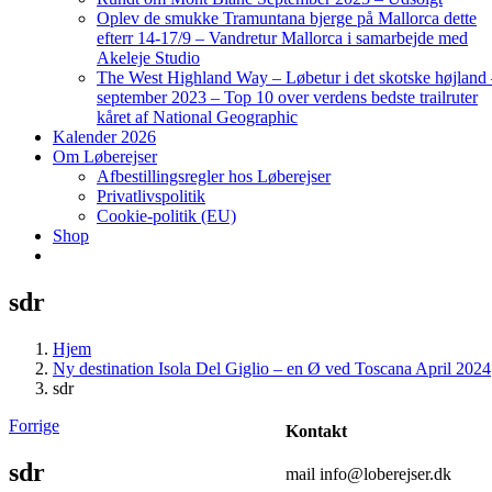
Oplev de smukke Tramuntana bjerge på Mallorca dette
efterr 14-17/9 – Vandretur Mallorca i samarbejde med
Akeleje Studio
The West Highland Way – Løbetur i det skotske højland
september 2023 – Top 10 over verdens bedste trailruter
kåret af National Geographic
Kalender 2026
Om Løberejser
Afbestillingsregler hos Løberejser
Privatlivspolitik
Cookie-politik (EU)
Shop
sdr
Hjem
Ny destination Isola Del Giglio – en Ø ved Toscana April 2024
sdr
Forrige
Kontakt
sdr
mail info@loberejser.dk