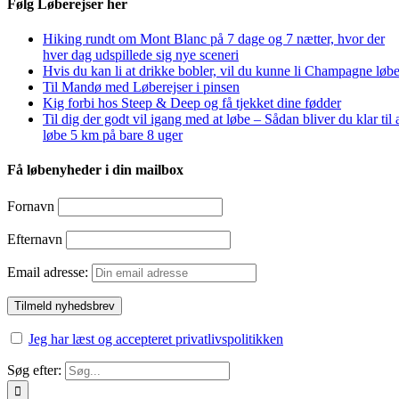
Følg Løberejser her
Hiking rundt om Mont Blanc på 7 dage og 7 nætter, hvor der
hver dag udspillede sig nye sceneri
Hvis du kan li at drikke bobler, vil du kunne li Champagne løbe
Til Mandø med Løberejser i pinsen
Kig forbi hos Steep & Deep og få tjekket dine fødder
Til dig der godt vil igang med at løbe – Sådan bliver du klar til 
løbe 5 km på bare 8 uger
Få løbenyheder i din mailbox
Fornavn
Efternavn
Email adresse:
Jeg har læst og accepteret privatlivspolitikken
Søg efter: