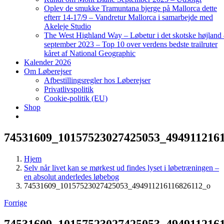
Oplev de smukke Tramuntana bjerge på Mallorca dette
efterr 14-17/9 – Vandretur Mallorca i samarbejde med
Akeleje Studio
The West Highland Way – Løbetur i det skotske højland
september 2023 – Top 10 over verdens bedste trailruter
kåret af National Geographic
Kalender 2026
Om Løberejser
Afbestillingsregler hos Løberejser
Privatlivspolitik
Cookie-politik (EU)
Shop
74531609_10157523027425053_494911216
Hjem
Selv når livet kan se mørkest ud findes lyset i løbetræningen –
en absolut anderledes løbebog
74531609_10157523027425053_494911216116826112_o
Forrige
74531609_10157523027425053_494911216