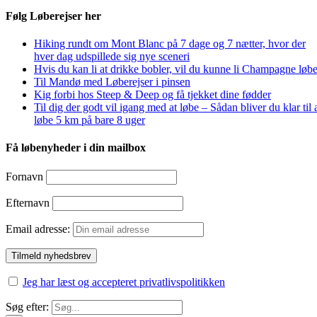
Følg Løberejser her
Hiking rundt om Mont Blanc på 7 dage og 7 nætter, hvor der
hver dag udspillede sig nye sceneri
Hvis du kan li at drikke bobler, vil du kunne li Champagne løbe
Til Mandø med Løberejser i pinsen
Kig forbi hos Steep & Deep og få tjekket dine fødder
Til dig der godt vil igang med at løbe – Sådan bliver du klar til 
løbe 5 km på bare 8 uger
Få løbenyheder i din mailbox
Fornavn
Efternavn
Email adresse:
Jeg har læst og accepteret privatlivspolitikken
Søg efter: