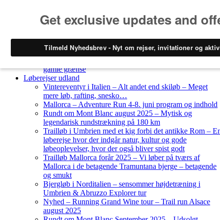
Skip to content
Løberejser
Nyheder
Løberejser Danmark
Gendarmstien oktober 2023 – løbende patrulje langs den
gamle grænse
Løberejser udland
Vintereventyr i Italien – Alt andet end skiløb – Meget
mere løb, rafting, snesko…
Mallorca – Adventure Run 4-8. juni program og indhold
Rundt om Mont Blanc august 2025 – Mytisk og
legendarisk rundstrækning på 180 km
Trailløb i Umbrien med et kig forbi det antikke Rom – E
løberejse hvor der indgår natur, kultur og gode
løbeoplevelser, hvor der også bliver spist godt
Trailløb Mallorca forår 2025 – Vi løber på tværs af
Mallorca i de betagende Tramuntana bjerge – betagende
og smukt
Bjergløb i Norditalien – sensommer højdetræning i
Umbrien & Abruzzo Explorer tur
Nyhed – Running Grand Wine tour – Trail run Alsace
august 2025
Rundt om Mont Blanc September 2025 – Udsolgt