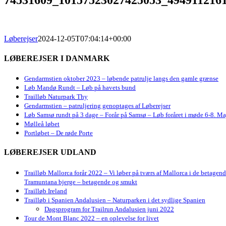
Løberejser
2024-12-05T07:04:14+00:00
LØBEREJSER I DANMARK
Gendarmstien oktober 2023 – løbende patrulje langs den gamle grænse
Løb Mandø Rundt – Løb på havets bund
Trailløb Naturpark Thy
Gendarmstien – patruljering genoptages af Løberejser
Løb Samsø rundt på 3 dage – Forår på Samsø – Løb foråret i møde 6-8. Ma
Mølleå løbet
Portløbet – De røde Porte
LØBEREJSER UDLAND
Trailløb Mallorca forår 2022 – Vi løber på tværs af Mallorca i de betagen
Tramuntana bjerge – betagende og smukt
Trailløb Ireland
Trailløb i Spanien Andalusien – Naturparken i det sydlige Spanien
Dagsprogram for Trailrun Andalusien juni 2022
Tour de Mont Blanc 2022 – en oplevelse for livet