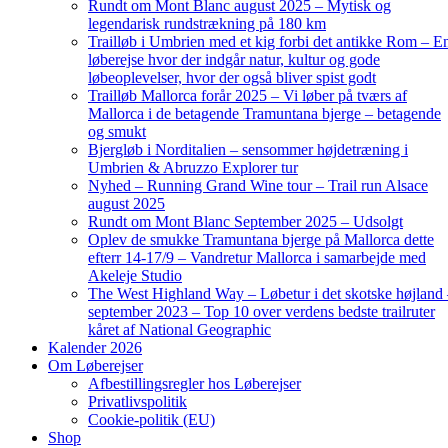
Rundt om Mont Blanc august 2025 – Mytisk og
legendarisk rundstrækning på 180 km
Trailløb i Umbrien med et kig forbi det antikke Rom – E
løberejse hvor der indgår natur, kultur og gode
løbeoplevelser, hvor der også bliver spist godt
Trailløb Mallorca forår 2025 – Vi løber på tværs af
Mallorca i de betagende Tramuntana bjerge – betagende
og smukt
Bjergløb i Norditalien – sensommer højdetræning i
Umbrien & Abruzzo Explorer tur
Nyhed – Running Grand Wine tour – Trail run Alsace
august 2025
Rundt om Mont Blanc September 2025 – Udsolgt
Oplev de smukke Tramuntana bjerge på Mallorca dette
efterr 14-17/9 – Vandretur Mallorca i samarbejde med
Akeleje Studio
The West Highland Way – Løbetur i det skotske højland
september 2023 – Top 10 over verdens bedste trailruter
kåret af National Geographic
Kalender 2026
Om Løberejser
Afbestillingsregler hos Løberejser
Privatlivspolitik
Cookie-politik (EU)
Shop