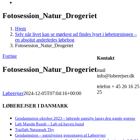
Fotosession_Natur_Drogeriet
Hjem
Selv når livet kan se mørkest ud findes lyset i løbetræningen –
en absolut anderledes løbebog
Fotosession_Natur_Drogeriet
Forrige
Kontakt
Fotosession_Natur_Drogeriet
mail
info@loberejser.dk
telefon + 45 26 16 25
25
Løberejser
2024-12-05T07:04:16+00:00
LØBEREJSER I DANMARK
Gendarmstien oktober 2023 – løbende patrulje langs den gamle grænse
Løb Mandø Rundt – Løb på havets bund
Trailløb Naturpark Thy
Gendarmstien – patruljering genoptages af Løberejser