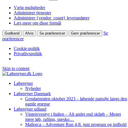
Vælg muligheder
Administrer tjenester
Administrer {vendor_count} leverandører
Læs mere om disse formål
Se
Godkend
Afvis
Se præferencer
Gem præferencer
præferencer
Cookie-politik
Privatlivspolitik
Skip to content
Løberejser
Nyheder
Løberejser Danmark
Gendarmstien oktober 2023 – løbende patrulje langs den
gamle grænse
Løberejser udland
Vintereventyr i Italien – Alt andet end skiløb – Meget
mere løb, rafting, snesko…
Mallorca – Adventure Run 4-8. juni program og indhold