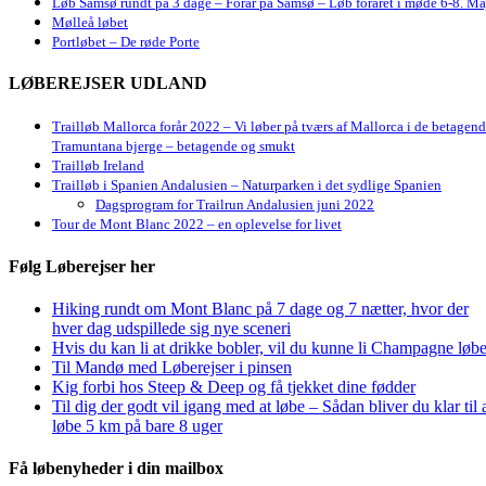
Løb Samsø rundt på 3 dage – Forår på Samsø – Løb foråret i møde 6-8. Ma
Mølleå løbet
Portløbet – De røde Porte
LØBEREJSER UDLAND
Trailløb Mallorca forår 2022 – Vi løber på tværs af Mallorca i de betagen
Tramuntana bjerge – betagende og smukt
Trailløb Ireland
Trailløb i Spanien Andalusien – Naturparken i det sydlige Spanien
Dagsprogram for Trailrun Andalusien juni 2022
Tour de Mont Blanc 2022 – en oplevelse for livet
Følg Løberejser her
Hiking rundt om Mont Blanc på 7 dage og 7 nætter, hvor der
hver dag udspillede sig nye sceneri
Hvis du kan li at drikke bobler, vil du kunne li Champagne løbe
Til Mandø med Løberejser i pinsen
Kig forbi hos Steep & Deep og få tjekket dine fødder
Til dig der godt vil igang med at løbe – Sådan bliver du klar til 
løbe 5 km på bare 8 uger
Få løbenyheder i din mailbox