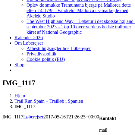
Oplev de smukke Tramuntana bjerge på Mallorca dette
efterr 14-17/9 – Vandretur Mallorca i samarbejde med
Akeleje Studio
The West Highland Way – Løbetur i det skotske højland
september 2023 – Top 10 over verdens bedste trailruter
kåret af National Geographic
Kalender 2026
Om Løberejser
Afbestillingsregler hos Løberejser
Privatlivspolitik
Cookie-politik (EU)
Shop
IMG_1117
Hjem
Trail Run Spain – Trailløb i Spanien
IMG_1117
IMG_1117
Løberejser
2017-05-16T21:26:25+00:00
Kontakt
mail