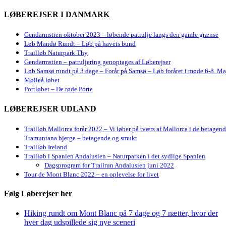
LØBEREJSER I DANMARK
Gendarmstien oktober 2023 – løbende patrulje langs den gamle grænse
Løb Mandø Rundt – Løb på havets bund
Trailløb Naturpark Thy
Gendarmstien – patruljering genoptages af Løberejser
Løb Samsø rundt på 3 dage – Forår på Samsø – Løb foråret i møde 6-8. Ma
Mølleå løbet
Portløbet – De røde Porte
LØBEREJSER UDLAND
Trailløb Mallorca forår 2022 – Vi løber på tværs af Mallorca i de betagen
Tramuntana bjerge – betagende og smukt
Trailløb Ireland
Trailløb i Spanien Andalusien – Naturparken i det sydlige Spanien
Dagsprogram for Trailrun Andalusien juni 2022
Tour de Mont Blanc 2022 – en oplevelse for livet
Følg Løberejser her
Hiking rundt om Mont Blanc på 7 dage og 7 nætter, hvor der
hver dag udspillede sig nye sceneri