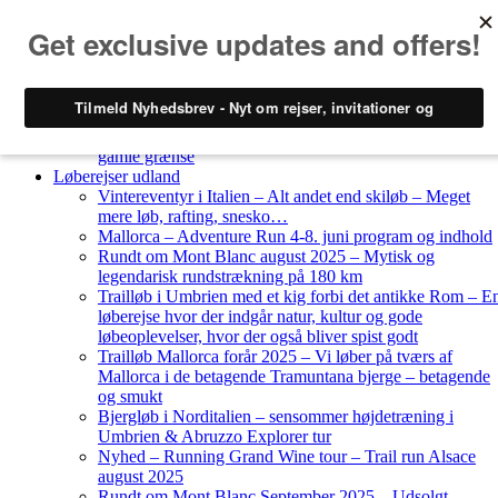
Skip to content
Løberejser
Nyheder
Løberejser Danmark
Gendarmstien oktober 2023 – løbende patrulje langs den
gamle grænse
Løberejser udland
Vintereventyr i Italien – Alt andet end skiløb – Meget
mere løb, rafting, snesko…
Mallorca – Adventure Run 4-8. juni program og indhold
Rundt om Mont Blanc august 2025 – Mytisk og
legendarisk rundstrækning på 180 km
Trailløb i Umbrien med et kig forbi det antikke Rom – E
løberejse hvor der indgår natur, kultur og gode
løbeoplevelser, hvor der også bliver spist godt
Trailløb Mallorca forår 2025 – Vi løber på tværs af
Mallorca i de betagende Tramuntana bjerge – betagende
og smukt
Bjergløb i Norditalien – sensommer højdetræning i
Umbrien & Abruzzo Explorer tur
Nyhed – Running Grand Wine tour – Trail run Alsace
august 2025
Rundt om Mont Blanc September 2025 – Udsolgt