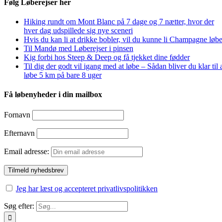
Følg Løberejser her
Hiking rundt om Mont Blanc på 7 dage og 7 nætter, hvor der
hver dag udspillede sig nye sceneri
Hvis du kan li at drikke bobler, vil du kunne li Champagne løbe
Til Mandø med Løberejser i pinsen
Kig forbi hos Steep & Deep og få tjekket dine fødder
Til dig der godt vil igang med at løbe – Sådan bliver du klar til 
løbe 5 km på bare 8 uger
Få løbenyheder i din mailbox
Fornavn
Efternavn
Email adresse:
Jeg har læst og accepteret privatlivspolitikken
Søg efter: