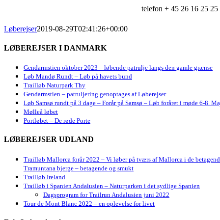
telefon + 45 26 16 25 25
Løberejser
2019-08-29T02:41:26+00:00
LØBEREJSER I DANMARK
Gendarmstien oktober 2023 – løbende patrulje langs den gamle grænse
Løb Mandø Rundt – Løb på havets bund
Trailløb Naturpark Thy
Gendarmstien – patruljering genoptages af Løberejser
Løb Samsø rundt på 3 dage – Forår på Samsø – Løb foråret i møde 6-8. Ma
Mølleå løbet
Portløbet – De røde Porte
LØBEREJSER UDLAND
Trailløb Mallorca forår 2022 – Vi løber på tværs af Mallorca i de betagen
Tramuntana bjerge – betagende og smukt
Trailløb Ireland
Trailløb i Spanien Andalusien – Naturparken i det sydlige Spanien
Dagsprogram for Trailrun Andalusien juni 2022
Tour de Mont Blanc 2022 – en oplevelse for livet