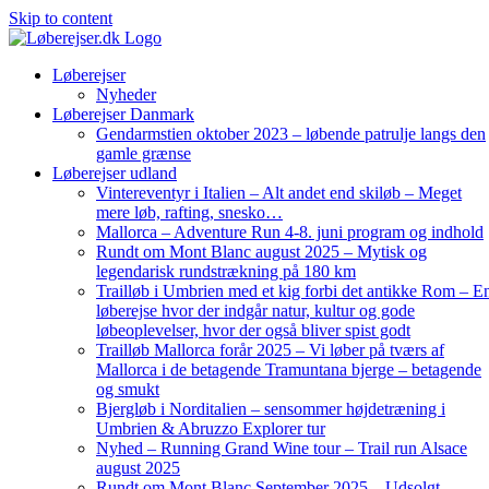
Skip to content
Løberejser
Nyheder
Løberejser Danmark
Gendarmstien oktober 2023 – løbende patrulje langs den
gamle grænse
Løberejser udland
Vintereventyr i Italien – Alt andet end skiløb – Meget
mere løb, rafting, snesko…
Mallorca – Adventure Run 4-8. juni program og indhold
Rundt om Mont Blanc august 2025 – Mytisk og
legendarisk rundstrækning på 180 km
Trailløb i Umbrien med et kig forbi det antikke Rom – E
løberejse hvor der indgår natur, kultur og gode
løbeoplevelser, hvor der også bliver spist godt
Trailløb Mallorca forår 2025 – Vi løber på tværs af
Mallorca i de betagende Tramuntana bjerge – betagende
og smukt
Bjergløb i Norditalien – sensommer højdetræning i
Umbrien & Abruzzo Explorer tur
Nyhed – Running Grand Wine tour – Trail run Alsace
august 2025
Rundt om Mont Blanc September 2025 – Udsolgt