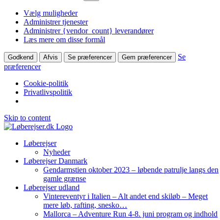
Vælg muligheder
Administrer tjenester
Administrer {vendor_count} leverandører
Læs mere om disse formål
Se
Godkend
Afvis
Se præferencer
Gem præferencer
præferencer
Cookie-politik
Privatlivspolitik
Skip to content
Løberejser
Nyheder
Løberejser Danmark
Gendarmstien oktober 2023 – løbende patrulje langs den
gamle grænse
Løberejser udland
Vintereventyr i Italien – Alt andet end skiløb – Meget
mere løb, rafting, snesko…
Mallorca – Adventure Run 4-8. juni program og indhold