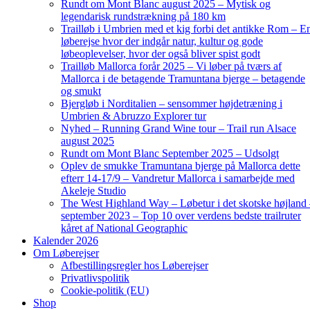
Rundt om Mont Blanc august 2025 – Mytisk og
legendarisk rundstrækning på 180 km
Trailløb i Umbrien med et kig forbi det antikke Rom – E
løberejse hvor der indgår natur, kultur og gode
løbeoplevelser, hvor der også bliver spist godt
Trailløb Mallorca forår 2025 – Vi løber på tværs af
Mallorca i de betagende Tramuntana bjerge – betagende
og smukt
Bjergløb i Norditalien – sensommer højdetræning i
Umbrien & Abruzzo Explorer tur
Nyhed – Running Grand Wine tour – Trail run Alsace
august 2025
Rundt om Mont Blanc September 2025 – Udsolgt
Oplev de smukke Tramuntana bjerge på Mallorca dette
efterr 14-17/9 – Vandretur Mallorca i samarbejde med
Akeleje Studio
The West Highland Way – Løbetur i det skotske højland
september 2023 – Top 10 over verdens bedste trailruter
kåret af National Geographic
Kalender 2026
Om Løberejser
Afbestillingsregler hos Løberejser
Privatlivspolitik
Cookie-politik (EU)
Shop