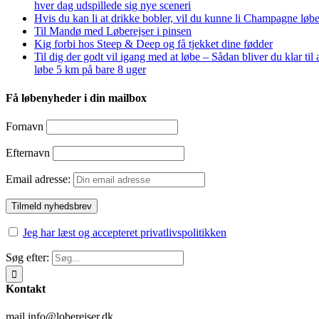
hver dag udspillede sig nye sceneri
Hvis du kan li at drikke bobler, vil du kunne li Champagne løbe
Til Mandø med Løberejser i pinsen
Kig forbi hos Steep & Deep og få tjekket dine fødder
Til dig der godt vil igang med at løbe – Sådan bliver du klar til 
løbe 5 km på bare 8 uger
Få løbenyheder i din mailbox
Fornavn
Efternavn
Email adresse:
Jeg har læst og accepteret privatlivspolitikken
Søg efter:
Kontakt
mail info@loberejser.dk