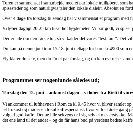
Turen er sammensat i samarbejde med et par lokale trailløbere, som 
spisesteder og som naturligvis taler den lokale dialekt. Absolut en ford
Over 4 dage fra torsdag til søndag har v sammensat et program med fi
Vi løber dagligt 20-25 km tilsat lidt højdemeter. Vi bor godt, vi spiser
Der er tale om den første tur, så vi kalder det vores “test-tour”. Det v
Du kan på denne juni tour 15-18. juni deltage for bare kr 4900 som er 
Fly klarer du selv, men du får et par forslag, og du kan evt rejse sa
Programmet ser nogenlunde således ud;
Torsdag den 15. juni – ankomst dagen – vi løber fra Rieti til vore
Vi ankommer til lufthavnen i Rom ca kl 9.45 hvor vi bliver samlet op a
let frokost og møder en lokal kaffespecialist, hvor vi for første gang p
valg af god kaffe. Denne lille sekvens er i sig selv et mesterstykke. 
det ene land til det andet – og du får hans bud på verdens bedste kaff