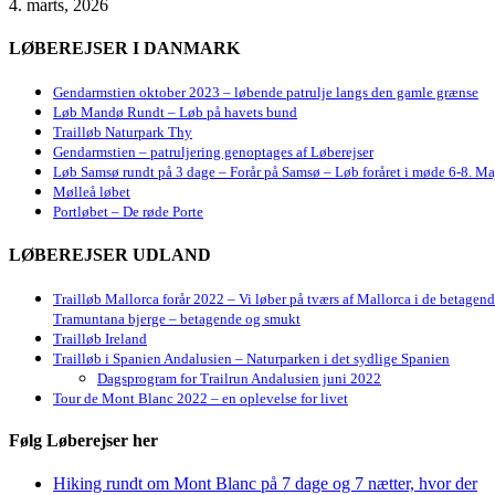
4. marts, 2026
LØBEREJSER I DANMARK
Gendarmstien oktober 2023 – løbende patrulje langs den gamle grænse
Løb Mandø Rundt – Løb på havets bund
Trailløb Naturpark Thy
Gendarmstien – patruljering genoptages af Løberejser
Løb Samsø rundt på 3 dage – Forår på Samsø – Løb foråret i møde 6-8. Ma
Mølleå løbet
Portløbet – De røde Porte
LØBEREJSER UDLAND
Trailløb Mallorca forår 2022 – Vi løber på tværs af Mallorca i de betagen
Tramuntana bjerge – betagende og smukt
Trailløb Ireland
Trailløb i Spanien Andalusien – Naturparken i det sydlige Spanien
Dagsprogram for Trailrun Andalusien juni 2022
Tour de Mont Blanc 2022 – en oplevelse for livet
Følg Løberejser her
Hiking rundt om Mont Blanc på 7 dage og 7 nætter, hvor der