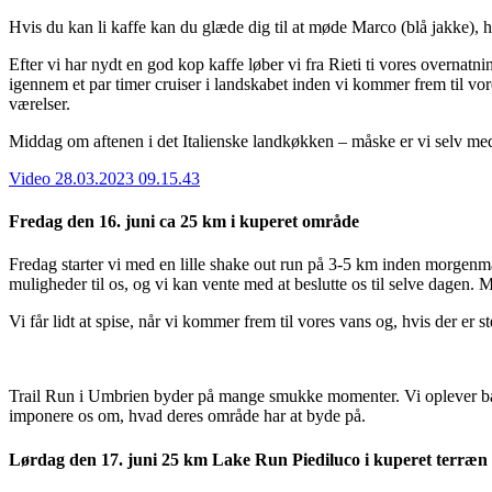
Hvis du kan li kaffe kan du glæde dig til at møde Marco (blå jakke), h
Efter vi har nydt en god kop kaffe løber vi fra Rieti ti vores overnat
igennem et par timer cruiser i landskabet inden vi kommer frem til vor
værelser.
Middag om aftenen i det Italienske landkøkken – måske er vi selv med t
Video 28.03.2023 09.15.43
Fredag den 16. juni ca 25 km i kuperet område
Fredag starter vi med en lille shake out run på 3-5 km inden morge
muligheder til os, og vi kan vente med at beslutte os til selve dagen
Vi får lidt at spise, når vi kommer frem til vores vans og, hvis der er
Trail Run i Umbrien byder på mange smukke momenter. Vi oplever både,
imponere os om, hvad deres område har at byde på.
Lørdag den 17. juni 25 km Lake Run Piediluco i kuperet terræn