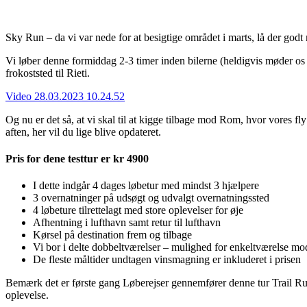
Sky Run – da vi var nede for at besigtige området i marts, lå der godt
Vi løber denne formiddag 2-3 timer inden bilerne (heldigvis møder os med 
frokoststed til Rieti.
Video 28.03.2023 10.24.52
Og nu er det så, at vi skal til at kigge tilbage mod Rom, hvor vores 
aften, her vil du lige blive opdateret.
Pris for dene testtur er kr 4900
I dette indgår 4 dages løbetur med mindst 3 hjælpere
3 overnatninger på udsøgt og udvalgt overnatningssted
4 løbeture tilrettelagt med store oplevelser for øje
Afhentning i lufthavn samt retur til lufthavn
Kørsel på destination frem og tilbage
Vi bor i delte dobbeltværelser – mulighed for enkeltværelse mod
De fleste måltider undtagen vinsmagning er inkluderet i prisen
Bemærk det er første gang Løberejser gennemfører denne tur Trail Ru
oplevelse.