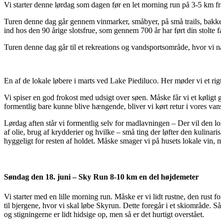
Vi starter denne lørdag som dagen før en let morning run på 3-5 km fr
Turen denne dag går gennem vinmarker, småbyer, på små trails, bakker
ind hos den 90 årige slotsfrue, som gennem 700 år har ført din stolte f
Turen denne dag går til et rekreations og vandsportsområde, hvor vi na
En af de lokale løbere i marts ved Lake Piediluco. Her møder vi et rig
Vi spiser en god frokost med udsigt over søen. Måske får vi et køligt 
formentlig bare kunne blive hængende, bliver vi kørt retur i vores van
Lørdag aften står vi formentlig selv for madlavningen – Der vil den lo
af olie, brug af krydderier og hvilke – små ting der løfter den kulinar
hyggeligt for resten af holdet. Måske smager vi på husets lokale vin, 
Søndag den 18. juni – Sky Run 8-10 km en del højdemeter
Vi starter med en lille morning run. Måske er vi lidt rustne, den rust 
til bjergene, hvor vi skal løbe Skyrun. Dette foregår i et skiområde. Så 
og stigningerne er lidt hidsige op, men så er det hurtigt overstået.