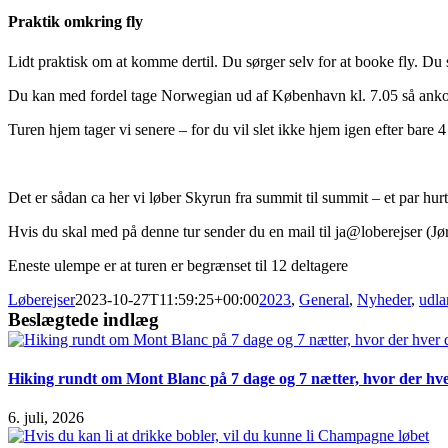
Praktik omkring fly
Lidt praktisk om at komme dertil. Du sørger selv for at booke fly. Du
Du kan med fordel tage Norwegian ud af København kl. 7.05 så ank
Turen hjem tager vi senere – for du vil slet ikke hjem igen efter bare 4
Det er sådan ca her vi løber Skyrun fra summit til summit – et par hur
Hvis du skal med på denne tur sender du en mail til ja@loberejser (Jø
Eneste ulempe er at turen er begrænset til 12 deltagere
Løberejser
2023-10-27T11:59:25+00:00
2023
,
General
,
Nyheder
,
udla
Beslægtede indlæg
Hiking rundt om Mont Blanc på 7 dage og 7 nætter, hvor der hver
6. juli, 2026