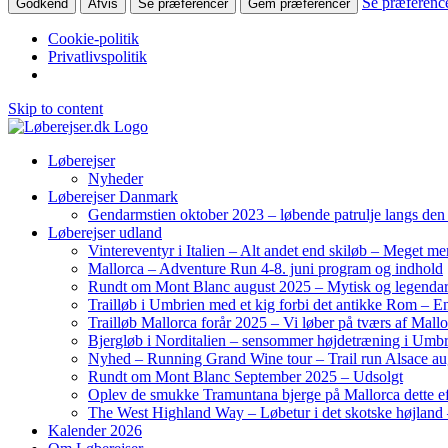
Se præferenc
Godkend
Afvis
Se præferencer
Gem præferencer
Cookie-politik
Privatlivspolitik
Skip to content
Løberejser
Nyheder
Løberejser Danmark
Gendarmstien oktober 2023 – løbende patrulje langs de
Løberejser udland
Vintereventyr i Italien – Alt andet end skiløb – Meget me
Mallorca – Adventure Run 4-8. juni program og indhold
Rundt om Mont Blanc august 2025 – Mytisk og legendar
Trailløb i Umbrien med et kig forbi det antikke Rom – En 
Trailløb Mallorca forår 2025 – Vi løber på tværs af Mal
Bjergløb i Norditalien – sensommer højdetræning i Umb
Nyhed – Running Grand Wine tour – Trail run Alsace au
Rundt om Mont Blanc September 2025 – Udsolgt
Oplev de smukke Tramuntana bjerge på Mallorca dette ef
The West Highland Way – Løbetur i det skotske højland –
Kalender 2026