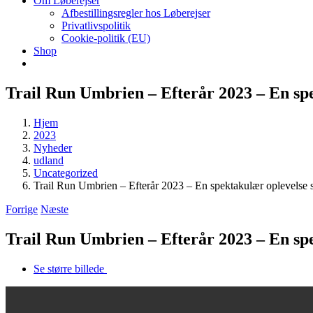
Om Løberejser
Afbestillingsregler hos Løberejser
Privatlivspolitik
Cookie-politik (EU)
Shop
Trail Run Umbrien – Efterår 2023 – En spe
Hjem
2023
Nyheder
udland
Uncategorized
Trail Run Umbrien – Efterår 2023 – En spektakulær oplevelse s
Forrige
Næste
Trail Run Umbrien – Efterår 2023 – En spe
Se større billede