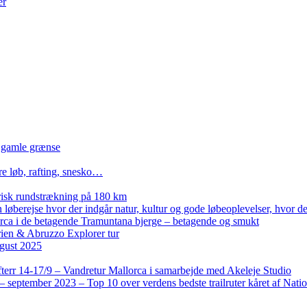
er
n gamle grænse
re løb, rafting, snesko…
isk rundstrækning på 180 km
løberejse hvor der indgår natur, kultur og gode løbeoplevelser, hvor der
lorca i de betagende Tramuntana bjerge – betagende og smukt
rien & Abruzzo Explorer tur
gust 2025
terr 14-17/9 – Vandretur Mallorca i samarbejde med Akeleje Studio
 september 2023 – Top 10 over verdens bedste trailruter kåret af Nati