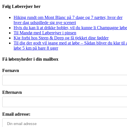
Følg Løberejser her
Hiking rundt om Mont Blanc på 7 dage og 7 nætter, hvor der
hver dag udspillede sig nye sceneri
Hvis du kan li at drikke bobler, vil du kunne li Champagne løbe
Til Mandø med Løberejser i pinsen
Kig forbi hos Steep & Deep og få tjekket dine fødder
Til dig der godt vil igang med at løbe – Sådan bliver du klar til 
løbe 5 km på bare 8 uger
Få løbenyheder i din mailbox
Fornavn
Efternavn
Email adresse: