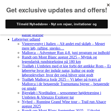
Skip to content
Løberejser
Nyheder
Løberejser Danmark
Gendarmstien oktober 2023 – løbende patrulje langs den
gamle grænse
Løberejser udland
Vintereventyr i Italien – Alt andet end skiløb – Meget
mere løb, rafting, snesko…
Mallorca – Adventure Run 4-8. juni program og indhold
Rundt om Mont Blanc august 2025 – Mytisk og
legendarisk rundstrækning på 180 km
Trailløb i Umbrien med et kig forbi det antikke Rom – E
løberejse hvor der indgår natur, kultur og gode
løbeoplevelser, hvor der også bliver spist godt
Trailløb Mallorca forår 2025 – Vi løber på tværs af
Mallorca i de betagende Tramuntana bjerge – betagende
og smukt
Bjergløb i Norditalien – sensommer højdetræning i
Umbrien & Abruzzo Explorer tur
Nyhed – Running Grand Wine tour – Trail run Alsace
august 2025
Rundt om Mont Blanc September 2025 – Udsolgt