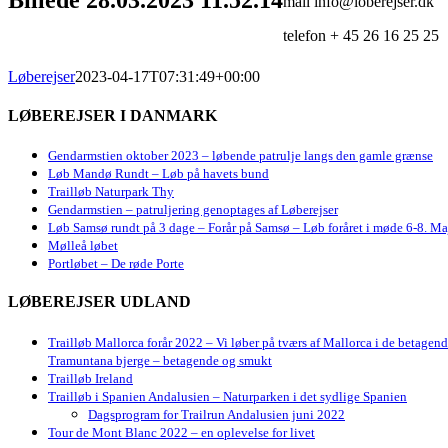
mail info@loberejser.dk
telefon + 45 26 16 25 25
Løberejser
2023-04-17T07:31:49+00:00
LØBEREJSER I DANMARK
Gendarmstien oktober 2023 – løbende patrulje langs den gamle grænse
Løb Mandø Rundt – Løb på havets bund
Trailløb Naturpark Thy
Gendarmstien – patruljering genoptages af Løberejser
Løb Samsø rundt på 3 dage – Forår på Samsø – Løb foråret i møde 6-8. Ma
Mølleå løbet
Portløbet – De røde Porte
LØBEREJSER UDLAND
Trailløb Mallorca forår 2022 – Vi løber på tværs af Mallorca i de betagen
Tramuntana bjerge – betagende og smukt
Trailløb Ireland
Trailløb i Spanien Andalusien – Naturparken i det sydlige Spanien
Dagsprogram for Trailrun Andalusien juni 2022
Tour de Mont Blanc 2022 – en oplevelse for livet