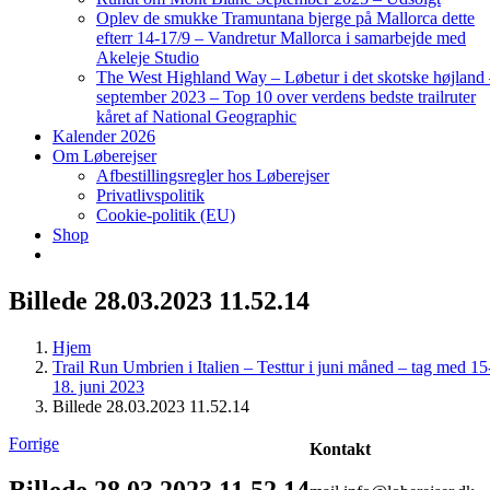
Oplev de smukke Tramuntana bjerge på Mallorca dette
efterr 14-17/9 – Vandretur Mallorca i samarbejde med
Akeleje Studio
The West Highland Way – Løbetur i det skotske højland
september 2023 – Top 10 over verdens bedste trailruter
kåret af National Geographic
Kalender 2026
Om Løberejser
Afbestillingsregler hos Løberejser
Privatlivspolitik
Cookie-politik (EU)
Shop
Billede 28.03.2023 11.52.14
Hjem
Trail Run Umbrien i Italien – Testtur i juni måned – tag med 15
18. juni 2023
Billede 28.03.2023 11.52.14
Forrige
Kontakt
Billede 28.03.2023 11.52.14