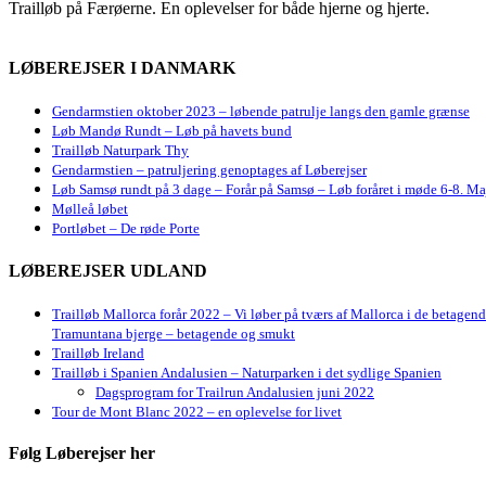
Trailløb på Færøerne. En oplevelser for både hjerne og hjerte.
LØBEREJSER I DANMARK
Gendarmstien oktober 2023 – løbende patrulje langs den gamle grænse
Løb Mandø Rundt – Løb på havets bund
Trailløb Naturpark Thy
Gendarmstien – patruljering genoptages af Løberejser
Løb Samsø rundt på 3 dage – Forår på Samsø – Løb foråret i møde 6-8. Ma
Mølleå løbet
Portløbet – De røde Porte
LØBEREJSER UDLAND
Trailløb Mallorca forår 2022 – Vi løber på tværs af Mallorca i de betagen
Tramuntana bjerge – betagende og smukt
Trailløb Ireland
Trailløb i Spanien Andalusien – Naturparken i det sydlige Spanien
Dagsprogram for Trailrun Andalusien juni 2022
Tour de Mont Blanc 2022 – en oplevelse for livet
Følg Løberejser her