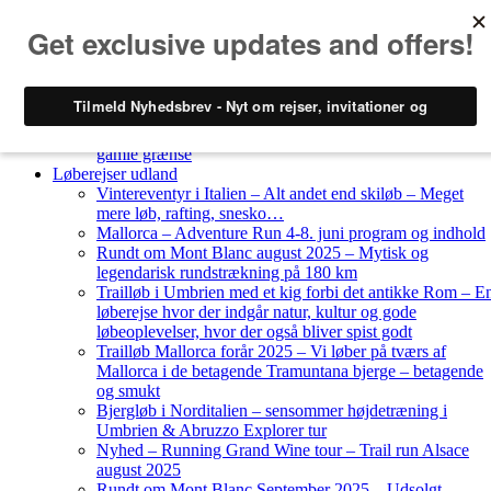
Skip to content
Løberejser
Nyheder
Løberejser Danmark
Gendarmstien oktober 2023 – løbende patrulje langs den
gamle grænse
Løberejser udland
Vintereventyr i Italien – Alt andet end skiløb – Meget
mere løb, rafting, snesko…
Mallorca – Adventure Run 4-8. juni program og indhold
Rundt om Mont Blanc august 2025 – Mytisk og
legendarisk rundstrækning på 180 km
Trailløb i Umbrien med et kig forbi det antikke Rom – E
løberejse hvor der indgår natur, kultur og gode
løbeoplevelser, hvor der også bliver spist godt
Trailløb Mallorca forår 2025 – Vi løber på tværs af
Mallorca i de betagende Tramuntana bjerge – betagende
og smukt
Bjergløb i Norditalien – sensommer højdetræning i
Umbrien & Abruzzo Explorer tur
Nyhed – Running Grand Wine tour – Trail run Alsace
august 2025
Rundt om Mont Blanc September 2025 – Udsolgt