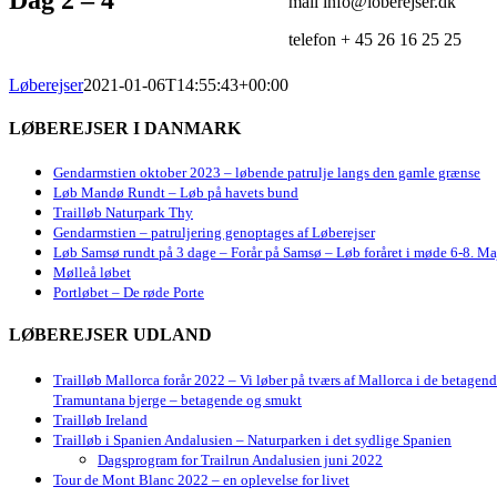
mail info@loberejser.dk
telefon + 45 26 16 25 25
Løberejser
2021-01-06T14:55:43+00:00
LØBEREJSER I DANMARK
Gendarmstien oktober 2023 – løbende patrulje langs den gamle grænse
Løb Mandø Rundt – Løb på havets bund
Trailløb Naturpark Thy
Gendarmstien – patruljering genoptages af Løberejser
Løb Samsø rundt på 3 dage – Forår på Samsø – Løb foråret i møde 6-8. Ma
Mølleå løbet
Portløbet – De røde Porte
LØBEREJSER UDLAND
Trailløb Mallorca forår 2022 – Vi løber på tværs af Mallorca i de betagen
Tramuntana bjerge – betagende og smukt
Trailløb Ireland
Trailløb i Spanien Andalusien – Naturparken i det sydlige Spanien
Dagsprogram for Trailrun Andalusien juni 2022
Tour de Mont Blanc 2022 – en oplevelse for livet