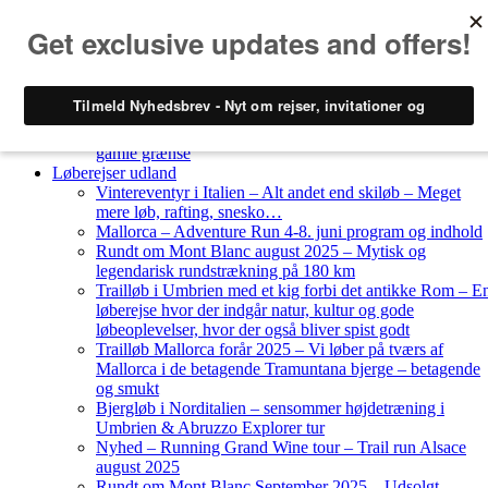
Skip to content
Løberejser
Nyheder
Løberejser Danmark
Gendarmstien oktober 2023 – løbende patrulje langs den
gamle grænse
Løberejser udland
Vintereventyr i Italien – Alt andet end skiløb – Meget
mere løb, rafting, snesko…
Mallorca – Adventure Run 4-8. juni program og indhold
Rundt om Mont Blanc august 2025 – Mytisk og
legendarisk rundstrækning på 180 km
Trailløb i Umbrien med et kig forbi det antikke Rom – E
løberejse hvor der indgår natur, kultur og gode
løbeoplevelser, hvor der også bliver spist godt
Trailløb Mallorca forår 2025 – Vi løber på tværs af
Mallorca i de betagende Tramuntana bjerge – betagende
og smukt
Bjergløb i Norditalien – sensommer højdetræning i
Umbrien & Abruzzo Explorer tur
Nyhed – Running Grand Wine tour – Trail run Alsace
august 2025
Rundt om Mont Blanc September 2025 – Udsolgt