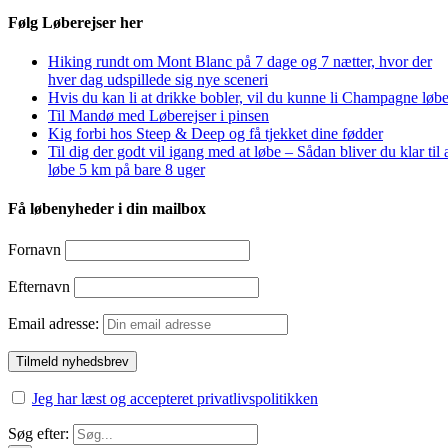
Følg Løberejser her
Hiking rundt om Mont Blanc på 7 dage og 7 nætter, hvor der
hver dag udspillede sig nye sceneri
Hvis du kan li at drikke bobler, vil du kunne li Champagne løbe
Til Mandø med Løberejser i pinsen
Kig forbi hos Steep & Deep og få tjekket dine fødder
Til dig der godt vil igang med at løbe – Sådan bliver du klar til 
løbe 5 km på bare 8 uger
Få løbenyheder i din mailbox
Fornavn
Efternavn
Email adresse:
Jeg har læst og accepteret privatlivspolitikken
Søg efter: